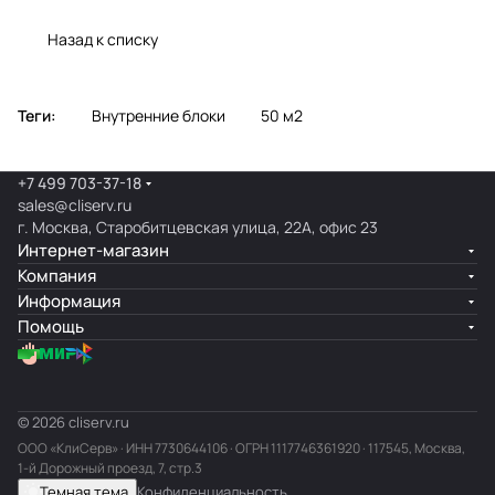
Назад к списку
Теги:
Внутренние блоки
50 м2
+7 499 703-37-18
sales@cliserv.ru
г. Москва, Старобитцевская улица, 22А, офис 23
Интернет-магазин
Компания
Информация
Помощь
© 2026 cliserv.ru
ООО «КлиСерв» · ИНН
7730644106
· ОГРН 1117746361920 · 117545, Москва,
1-й Дорожный проезд, 7, стр.3
Темная тема
Конфиденциальность