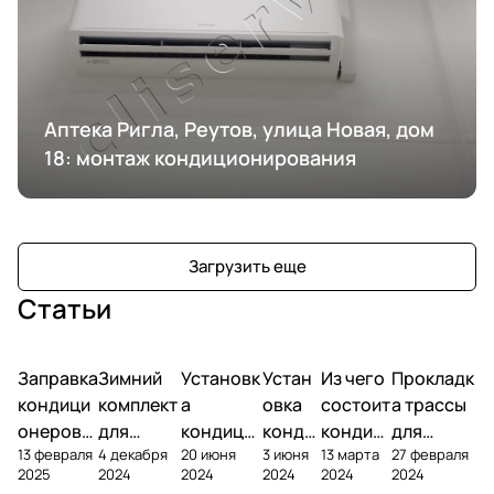
Аптека Ригла, Реутов, улица Новая, дом
18: монтаж кондиционирования
Загрузить еще
Статьи
Заправка
Зимний
Установк
Устан
Из чего
Прокладк
кондици
комплект
а
овка
состоит
а трассы
онеров
для
кондици
конди
кондиц
для
13 февраля
4 декабря
20 июня
3 июня
13 марта
27 февраля
фреоном
кондици
онера на
ционе
ионер?
кондицио
2025
2024
2024
2024
2024
2024
онера
фасаде
ра
нера