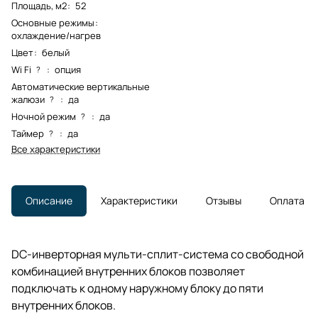
Площадь, м2
:
52
Основные режимы
:
охлаждение/нагрев
Цвет
:
белый
Wi Fi
:
опция
?
Автоматические вертикальные
жалюзи
:
да
?
Ночной режим
:
да
?
Таймер
:
да
?
Все характеристики
Описание
Характеристики
Отзывы
Оплата
DC-инверторная мульти-сплит-система со свободной
комбинацией внутренних блоков позволяет
подключать к одному наружному блоку до пяти
внутренних блоков.