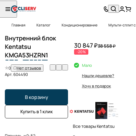
Главная
Каталог
Кондиционирование
Мульти-сплит 
Внутренний блок
30 847 ₽
Kentatsu
38 558 ₽
-20%
K
M
G
A
53
H
Z
R
N1
Мало
0
Нет отзывов
Арт.
604490
Нашли дешевле?
Хочу в подарок
В корзину
Купить в 1 клик
Все товары Kentatsu
Площадь, м2:
52