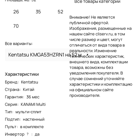
Все товары категории
26
35
52
Внимание! Не является
публичной офертой.
70
Изображения, размещенные на
нашем сайте cliserv.ru, в том
числе размер и цвет, могут
Все варианты:
отличаться от вида товара в
реальности. Изменение
Kentatsu KMGA53HZRN1 на 52 м
технических характеристик,
внешнего вида, комплектации
товара, возможны без
уведомления покупателя. В
Характеристики
случае сомнений уточняйте
Бренд
:
Kentatsu
характеристики и комплектацию
Страна
:
Китай
на официальном сайте
производителя.
Гарантия
:
36 мес
Серия
:
KANAMI Multi
Тип
:
мульти-сплит
Подтип
:
настенный
Пульт
:
в комплекте
Инвертор
:
да
?