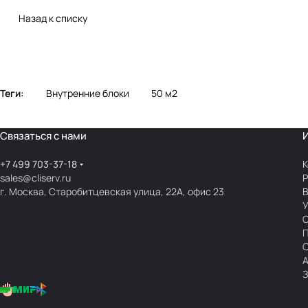
Назад к списку
Теги:
Внутренние блоки
50 м2
Связаться с нами
+7 499 703-37-18
К
sales@cliserv.ru
Р
г. Москва, Старобитцевская улица, 22А, офис 23
В
А
З