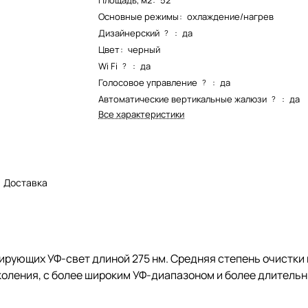
Площадь, м2
:
52
Основные режимы
:
охлаждение/нагрев
Дизайнерский
:
да
?
Цвет
:
черный
Wi Fi
:
да
?
Голосовое управление
:
да
?
Автоматические вертикальные жалюзи
:
да
?
Все характеристики
Доставка
рующих УФ-свет длиной 275 нм. Средняя степень очистки м
коления, с более широким УФ-диапазоном и более длитель