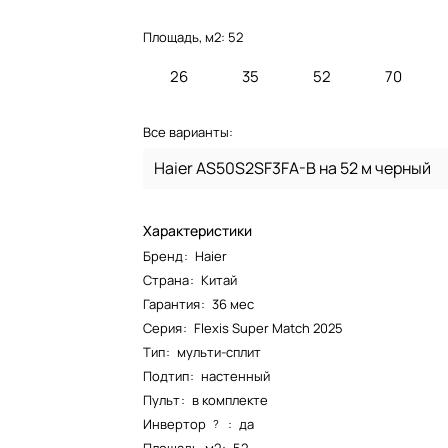
Площадь, м2:
52
26
35
52
70
Все варианты:
Haier AS50S2SF3FA-B на 52 м черный
Характеристики
Бренд
:
Haier
Страна
:
Китай
Гарантия
:
36 мес
Серия
:
Flexis Super Match 2025
Тип
:
мульти-сплит
Подтип
:
настенный
Пульт
:
в комплекте
Инвертор
:
да
?