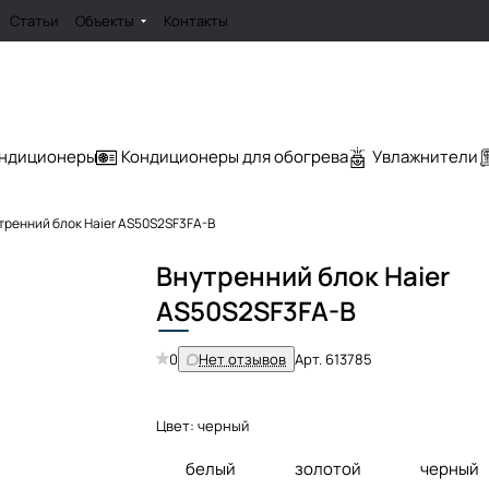
Статьи
Объекты
Контакты
ондиционеры
Кондиционеры для обогрева
Увлажнители
тренний блок Haier AS50S2SF3FA-B
Внутренний блок Haier
AS
50S2SF3FA-B
0
Нет отзывов
Арт.
613785
Цвет:
черный
белый
золотой
черный