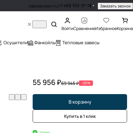
+7 499 703-37-18
Заказать звонок
sales@cliserv.ru
Войти
Сравнение
Избранное
Корзина
Осушители
Фанкойлы
Тепловые завесы
55 956 ₽
69 945 ₽
-20%
В корзину
Купить в 1 клик
Мало