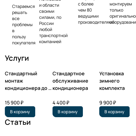
с более
монтируем
и области
Стараемся
чем 80
только
своими
решать
ведущими
оригинально
силами, по
все
производителями
оборудовани
России
проблемы
любой
в
транспортной
пользу
компанией
покупателя
Услуги
Стандартный
Стандартное
Установка
монтаж
обслуживание
зимнего
кондиционера до 3
кондиционера
комплекта
кВт
15 900 ₽
4 400 ₽
9 900 ₽
В корзину
В корзину
В корзину
Статьи