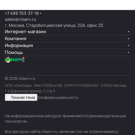
+7 499 703-37-18
sales@cliserv.ru
г. Москва, Старобитцевская улица, 22А, офис 23
Интернет-магазин
Компания
Информация
Помощь
© 2026 cliserv.ru
ООО «КлиСерв» · ИНН
7730644106
· ОГРН 1117746361920 · 117545, Москва,
1-й Дорожный проезд, 7, стр.3
Темная тема
Конфиденциальность
На информационном ресурсе применяются
рекомендательные
технологии
.
Все ресурсы сайта cliserv.ru, включая (но не ограничиваясь)