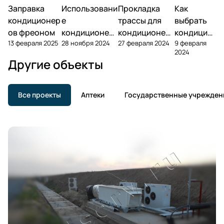
Заправка
Использовани
Прокладка
Как
кондиционер
е
трассы для
выбрать
ов фреоном
кондиционер
кондиционер
кондицио
13 февраля 2025
28 ноября 2024
27 февраля 2024
9 февраля
а зимой
а
нер?
2024
Другие объекты
Все проекты
Аптеки
Государственные учрежден