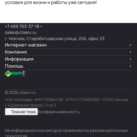
условия для жизни и работы уже сегодня!
+7 499 703-37-18
sales@cliserv.ru
г. Москва, Старобитцевская улица, 22А, офис 23
Интернет-магазин
Компания
Информация
Помощь
© 2026 cliserv.ru
ООО «КлиСерв» · ИНН
7730644106
· ОГРН 1117746361920 · 117545, Москва,
1-й Дорожный проезд, 7, стр.3
Темная тема
Конфиденциальность
На информационном ресурсе применяются
рекомендательные
технологии
.