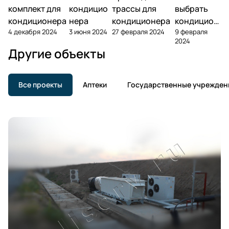
комплект для
кондицио
трассы для
выбрать
кондиционера
нера
кондиционера
кондицион
4 декабря 2024
3 июня 2024
27 февраля 2024
9 февраля
ер?
2024
Другие объекты
Все проекты
Аптеки
Государственные учрежден