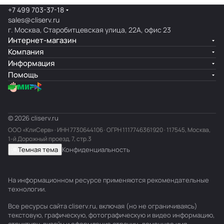
+7 499 703-37-18
sales@cliserv.ru
г. Москва, Старобитцевская улица, 22А, офис 23
Интернет-магазин
Компания
Информация
Помощь
© 2026 cliserv.ru
ООО «КлиСерв» · ИНН
7730644106
· ОГРН 1117746361920 · 117545, Москва,
1-й Дорожный проезд, 7, стр.3
Темная тема
Конфиденциальность
На информационном ресурсе применяются
рекомендательные
технологии
.
Все ресурсы сайта cliserv.ru, включая (но не ограничиваясь)
текстовую, графическую, фотографическую и видео информацию,