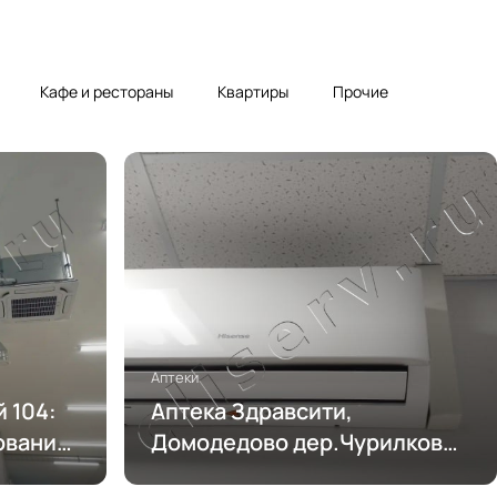
Кафе и рестораны
Квартиры
Прочие
Аптеки
 104:
Аптека Здравсити,
ования
Домодедово дер.Чурилково
6А: обслуживание