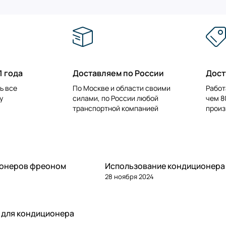
1 года
Доставляем по России
Дост
ь все
По Москве и области своими
Работ
у
силами, по России любой
чем 8
транспортной компанией
произ
ионеров фреоном
Использование кондиционера
28 ноября 2024
 для кондиционера