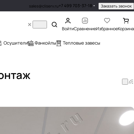
+7 499 703-37-18
Заказать звонок
sales@cliserv.ru
Войти
Сравнение
Избранное
Корзина
Осушители
Фанкойлы
Тепловые завесы
монтаж