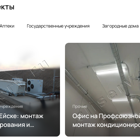
екты
Аптеки
Государственные учреждения
Загородные дома
учреждения
Прочие
Ейске: монтаж
Офис на Профсоюзной
рования и
монтаж кондиционир
и вентиляции