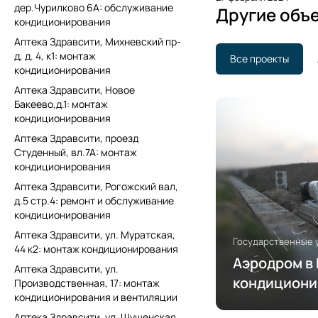
дер.Чурилково 6А: обслуживание
Другие объ
кондиционирования
Аптека Здравсити, Михневский пр-
д, д. 4, к1: монтаж
Все проекты
кондиционирования
Аптека Здравсити, Новое
Бакеево,д.1: монтаж
кондиционирования
Аптека Здравсити, проезд
Студенный, вл.7А: монтаж
кондиционирования
Аптека Здравсити, Рогожский вал,
д.5 стр.4: ремонт и обслуживание
кондиционирования
Аптека Здравсити, ул. Муратская,
Государственные 
44 к2: монтаж кондиционирования
Аэродром в 
Аптека Здравсити, ул.
кондициони
Производственная, 17: монтаж
кондиционирования и вентиляции
вентиляции
Аптека Здравсити, ул. Шушенская,