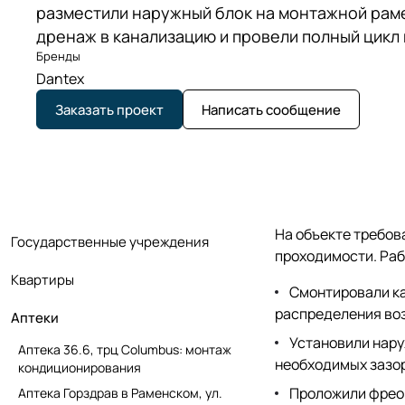
разместили наружный блок на монтажной раме
дренаж в канализацию и провели полный цикл
Бренды
Dantex
Заказать проект
Написать сообщение
На объекте требов
Государственные учреждения
проходимости. Раб
Квартиры
Смонтировали ка
распределения во
Аптеки
Установили нару
Аптека 36.6, трц Columbus: монтаж
необходимых зазор
кондиционирования
Проложили фреон
Аптека Горздрав в Раменском, ул.