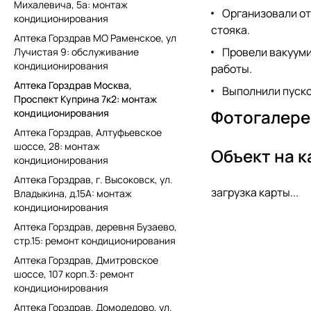
Михалевича, 5а: монтаж
Организовали от
кондиционирования
стояка.
Аптека Горздрав МО Раменское, ул
Провели вакууми
Лучистая 9: обслуживание
кондиционирования
работы.
Аптека Горздрав Москва,
Выполнили пуско
Проспект Куприна 7к2: монтаж
Фотогалере
кондиционирования
Аптека Горздрав, Алтуфьевское
шоссе, 28: монтаж
Объект на к
кондиционирования
Аптека Горздрав, г. Высоковск, ул.
загрузка карты...
Владыкина, д.15А: монтаж
кондиционирования
Аптека Горздрав, деревня Бузаево,
стр.15: ремонт кондиционирования
Аптека Горздрав, Дмитровское
шоссе, 107 корп.3: ремонт
кондиционирования
Аптека Горздрав, Домодедово, ул.