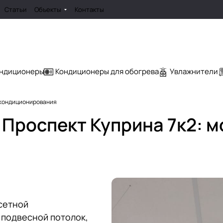
Статьи
Объекты
Контакты
ондиционеры
Кондиционеры для обогрева
Увлажнители
ж кондиционирования
 Проспект Куприна 7к2: 
сетной
 подвесной потолок,