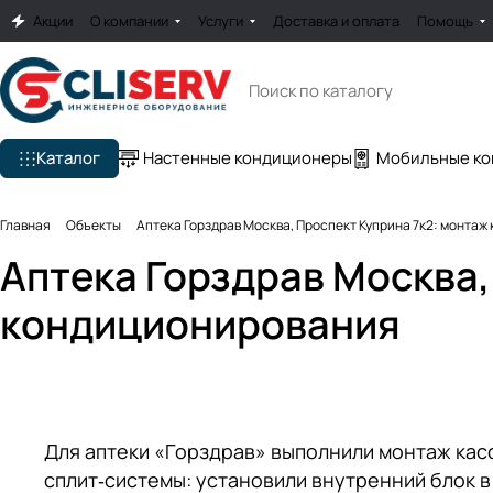
Акции
О компании
Услуги
Доставка и оплата
Помощь
Каталог
Настенные кондиционеры
Мобильные к
Главная
Объекты
Аптека Горздрав Москва, Проспект Куприна 7к2: монта
Аптека Горздрав Москва,
кондиционирования
Для аптеки «Горздрав» выполнили монтаж кас
сплит‑системы: установили внутренний блок в