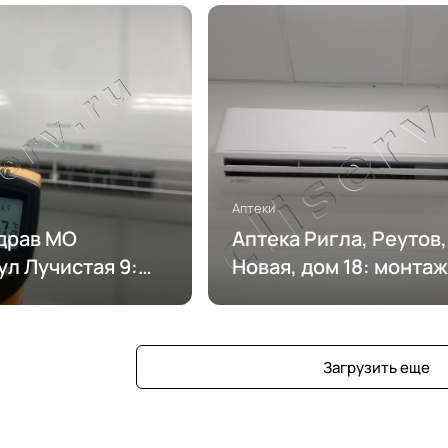
Аптеки
здрав МО
Аптека Ригла, Реутов
ул Лучистая 9:
Новая, дом 18: монтаж
ие
кондиционирования
рования
Загрузить еще