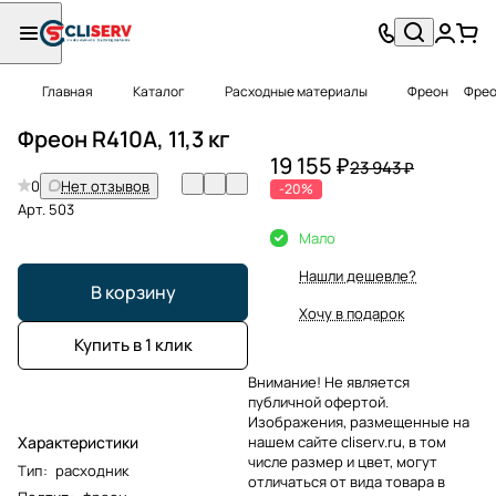
Главная
Каталог
Расходные материалы
Фреон
Фреон
Фреон R410А, 11,3 кг
19 155 ₽
23 943 ₽
0
Нет отзывов
-20%
Арт.
503
Мало
Нашли дешевле?
В корзину
Хочу в подарок
Купить в 1 клик
Внимание! Не является
публичной офертой.
Изображения, размещенные на
Характеристики
нашем сайте cliserv.ru, в том
числе размер и цвет, могут
Тип
:
расходник
отличаться от вида товара в