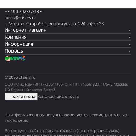
+7 499 703-37-18
sales@cliserv.ru
г. Москва, Старобитцевская улица, 22А, офис 23
Интернет-магазин
Компания
Информация
Помощь
© 2026 cliserv.ru
ООО «КлиСерв» · ИНН
7730644106
· ОГРН 1117746361920 · 117545, Москва,
1-й Дорожный проезд, 7, стр.3
Темная тема
Конфиденциальность
На информационном ресурсе применяются
рекомендательные
технологии
.
Все ресурсы сайта cliserv.ru, включая (но не ограничиваясь)