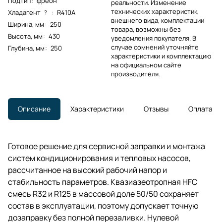
Подтип
:
фреон
реальности. Изменение
технических характеристик,
Хладагент
:
R410A
?
внешнего вида, комплектации
Ширина, мм
:
250
товара, возможны без
Высота, мм
:
430
уведомления покупателя. В
случае сомнений уточняйте
Глубина, мм
:
250
характеристики и комплектацию
на официальном сайте
производителя.
Описание
Характеристики
Отзывы
Оплата
Готовое решение для сервисной заправки и монтажа
систем кондиционирования и тепловых насосов,
рассчитанное на высокий рабочий напор и
стабильность параметров. Квазиазеотропная HFC
смесь R32 и R125 в массовой доле 50/50 сохраняет
состав в эксплуатации, поэтому допускает точную
дозаправку без полной перезаливки. Нулевой