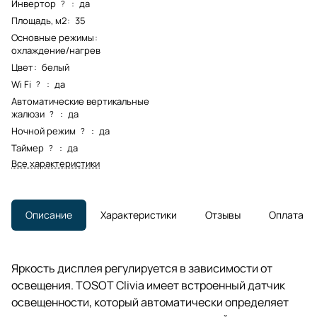
Инвертор
:
да
?
Площадь, м2
:
35
Основные режимы
:
охлаждение/нагрев
Цвет
:
белый
Wi Fi
:
да
?
Автоматические вертикальные
жалюзи
:
да
?
Ночной режим
:
да
?
Таймер
:
да
?
Все характеристики
Описание
Характеристики
Отзывы
Оплата
Яркость дисплея регулируется в зависимости от
освещения. TOSOT Clivia имеет встроенный датчик
освещенности, который автоматически определяет