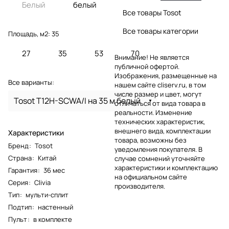
Белый
белый
Все товары Tosot
Все товары категории
Площадь, м2:
35
27
35
53
70
Внимание! Не является
публичной офертой.
Изображения, размещенные на
Все варианты:
нашем сайте cliserv.ru, в том
числе размер и цвет, могут
Tosot T12H-SCWA/I на 35 м белый
отличаться от вида товара в
реальности. Изменение
технических характеристик,
внешнего вида, комплектации
Характеристики
товара, возможны без
Бренд
:
Tosot
уведомления покупателя. В
Страна
:
Китай
случае сомнений уточняйте
характеристики и комплектацию
Гарантия
:
36 мес
на официальном сайте
Серия
:
Clivia
производителя.
Тип
:
мульти-сплит
Подтип
:
настенный
Пульт
:
в комплекте