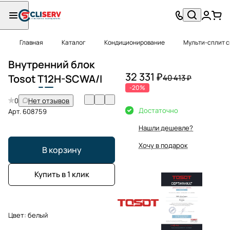
Главная
Каталог
Кондиционирование
Мульти-сплит 
Внутренний блок
32 331 ₽
Tosot
T
12
H-SCWA/I
40 413 ₽
-20%
0
Нет отзывов
Достаточно
Арт.
608759
Нашли дешевле?
Хочу в подарок
В корзину
Купить в 1 клик
Цвет:
белый