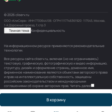
© 2026 cliserv.ru
ООО «КлиСерв» · ИНН
7730644106
· ОГРН 1117746361920 · 117545, Москва,
1-й Дорожный проезд, 7, стр.3
Темная тема
Конфиденциальность
На информационном ресурсе применяются
рекомендательные
технологии
.
Все ресурсы сайта cliserv.ru, включая (но не ограничиваясь)
текстовую, графическую, фотографическую и видео информацию,
структуру, дизайн и оформление страниц, доменное имя,
фирменное наименование являются объектами авторского права
и прав на интеллектуальную собственность, защищены
российским законодательством и международными
соглашениями об охране авторских прав.
Читать далее
В корзину