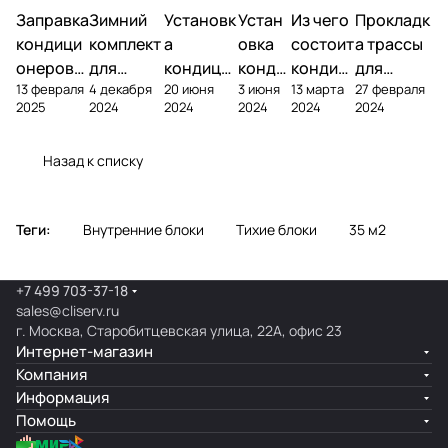
Заправка
Зимний
Установк
Устан
Из чего
Прокладк
кондици
комплект
а
овка
состоит
а трассы
онеров
для
кондици
конди
кондиц
для
13 февраля
4 декабря
20 июня
3 июня
13 марта
27 февраля
фреоном
кондици
онера на
ционе
ионер?
кондицио
2025
2024
2024
2024
2024
2024
онера
фасаде
ра
нера
Назад к списку
Теги:
Внутренние блоки
Тихие блоки
35 м2
+7 499 703-37-18
sales@cliserv.ru
г. Москва, Старобитцевская улица, 22А, офис 23
Интернет-магазин
Компания
Информация
Помощь