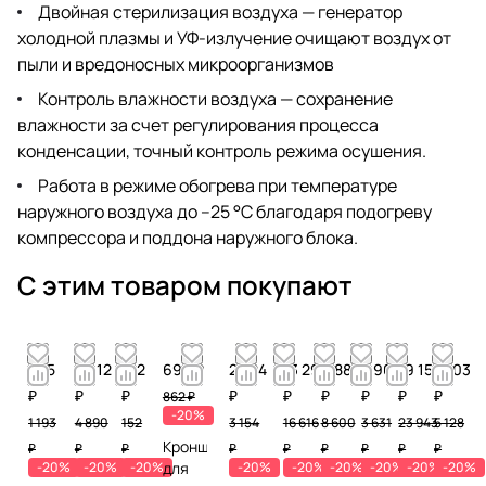
Двойная стерилизация воздуха — генератор
холодной плазмы и УФ-излучение очищают воздух от
пыли и вредоносных микроорганизмов
Контроль влажности воздуха — сохранение
влажности за счет регулирования процесса
конденсации, точный контроль режима осушения.
Работа в режиме обогрева при температуре
наружного воздуха до –25 °С благодаря подогреву
компрессора и поддона наружного блока.
С этим товаром покупают
955
3 912
122
690 ₽
2 524
13 293
6 880
2 905
19 155
4 103
₽
₽
₽
₽
₽
₽
₽
₽
₽
862 ₽
-20%
1 193
4 890
152
3 154
16 616
8 600
3 631
23 943
5 128
Кронштейн
₽
₽
₽
₽
₽
₽
₽
₽
₽
-20%
-20%
-20%
для
-20%
-20%
-20%
-20%
-20%
-20%