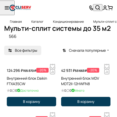
Главная
Каталог
Кондиционирование
Мульти-сплит 
Мульти-сплит системы до 35 м2
566
Все фильтры
Сначала популярные
124 296 ₽
-20%
42 931 ₽
-20%
155 370 ₽
53 663 ₽
Внутренний блок Daikin
Внутренний блок MDV
FTXA35CW
MDT2II-12HWFN8
0
0
Достаточно
0
0
Много
В корзину
В корзину