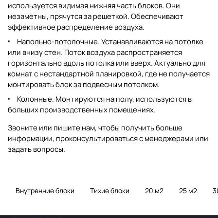
используется видимая нижняя часть блоков. Они
незаметны, прячутся за решеткой. Обеспечивают
эффективное распределение воздуха.
Напольно-потолочные. Устанавливаются на потолке
или внизу стен. Поток воздуха распространяется
горизонтально вдоль потолка или вверх. Актуально для
комнат с нестандартной планировкой, где не получается
монтировать блок за подвесным потолком.
Колонные. Монтируются на полу, используются в
больших производственных помещениях.
Звоните или пишите нам, чтобы получить больше
информации, проконсультироваться с менеджерами или
задать вопросы.
Внутренние блоки
Тихие блоки
20 м2
25 м2
3