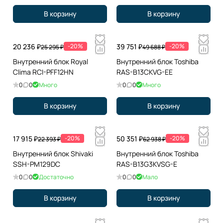
В корзину
В корзину
20 236 ₽
-20%
39 751 ₽
-20%
25 295 ₽
49 688 ₽
Внутренний блок Royal
Внутренний блок Toshiba
Clima RCI-PFF12HN
RAS-B13CKVG-EE
0
0
Много
0
0
Много
В корзину
В корзину
17 915 ₽
-20%
50 351 ₽
-20%
22 393 ₽
62 938 ₽
Внутренний блок Shivaki
Внутренний блок Toshiba
SSH-PM129DC
RAS-B13G3KVSG-E
0
0
Достаточно
0
0
Мало
В корзину
В корзину