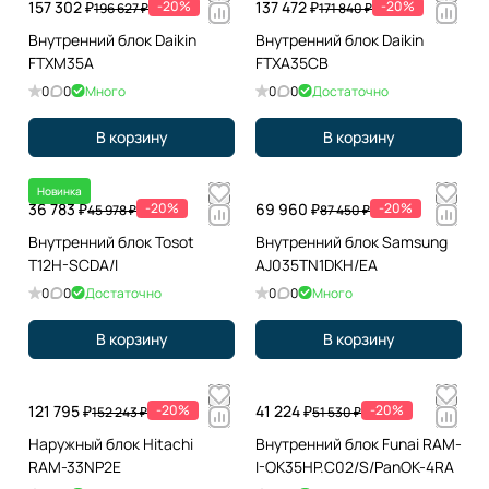
157 302 ₽
-20%
137 472 ₽
-20%
196 627 ₽
171 840 ₽
Внутренний блок Daikin
Внутренний блок Daikin
FTXM35A
FTXA35CB
0
0
Много
0
0
Достаточно
В корзину
В корзину
Новинка
36 783 ₽
-20%
69 960 ₽
-20%
45 978 ₽
87 450 ₽
Внутренний блок Tosot
Внутренний блок Samsung
T12H-SCDA/I
AJ035TN1DKH/EA
0
0
Достаточно
0
0
Много
В корзину
В корзину
121 795 ₽
-20%
41 224 ₽
-20%
152 243 ₽
51 530 ₽
Наружный блок Hitachi
Внутренний блок Funai RAM-
RAM-33NP2E
I-OK35HP.C02/S/PanOK-4RA