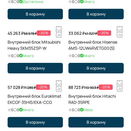
0
0
Достаточно
0
0
Много
В корзину
В корзину
45 263 ₽
-20%
33 062 ₽
-20%
56 578 ₽
41 327 ₽
Внутренний блок Mitsubishi
Внутренний блок Hisense
Heavy SKM35ZSP-W
AMS-12UW4RVETG00(S)
0
0
Много
0
0
Много
В корзину
В корзину
57 028 ₽
-20%
88 723 ₽
-20%
71 285 ₽
110 903 ₽
Внутренний блок Euroklimat
Внутренний блок Hitachi
EKCGF-35HIS/EKA-CCG
RAD-35RPE
0
0
Много
0
0
Мало
В корзину
В корзину