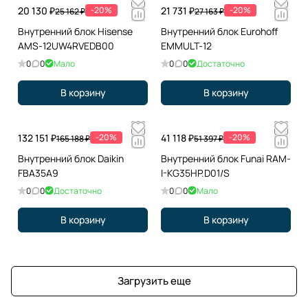
20 130 ₽
-20%
21 731 ₽
-20%
25 162 ₽
27 163 ₽
Внутренний блок Hisense
Внутренний блок Eurohoff
AMS-12UW4RVEDB00
EMMULT-12
0
0
Мало
0
0
Достаточно
В корзину
В корзину
132 151 ₽
-20%
41 118 ₽
-20%
165 188 ₽
51 397 ₽
Внутренний блок Daikin
Внутренний блок Funai RAM-
FBA35A9
I-KG35HP.D01/S
0
0
Достаточно
0
0
Мало
В корзину
В корзину
Загрузить еще