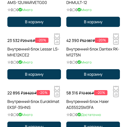
AMS-12UW4RVETG00
DHMULT-12
0
0
Много
0
0
Много
В корзину
В корзину
23 532 ₽
-20%
42 390 ₽
-20%
29 415 ₽
52 987 ₽
Внутренний блок Lessar LS-
Внутренний блок Dantex RK-
MHE12KCE2
M12T5N
0
0
Много
0
0
Много
В корзину
В корзину
22 896 ₽
-20%
58 316 ₽
-20%
28 620 ₽
72 895 ₽
Внутренний блок Euroklimat
Внутренний блок Haier
EKSF-35HNS
AD35S2SM3FA
0
0
Много
0
0
Достаточно
В корзину
В корзину