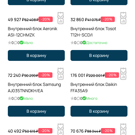
49 927 ₽
-20%
32 860 ₽
-20%
62 408 ₽
41 075 ₽
Внутренний блок Aeronik
Внутренний блок Tosot
ASI-12CHMZK
T12H-SCD/I
0
0
Мало
0
0
Достаточно
В корзину
В корзину
72 240 ₽
-20%
176 001 ₽
-20%
90 299 ₽
220 001 ₽
Внутренний блок Samsung
Внутренний блок Daikin
AJ035TNNDKH/EA
FFA35A9
0
0
Мало
0
0
Много
В корзину
В корзину
40 492 ₽
-20%
70 676 ₽
-20%
50 615 ₽
88 344 ₽