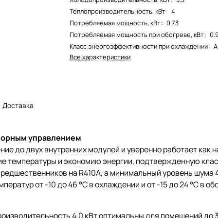
Теплопроизводительность, кВт
:
4
Потребляемая мощность, кВт
:
0.73
Потребляемая мощность при обогреве, кВт
:
0.
Класс энергоэффективности при охлаждении
:
A
Все характеристики
Доставка
рторным управлением
ие до двух внутренних модулей и уверенно работает как на
е температуры и экономию энергии, подтвержденную клас
предшественников на R410A, а минимальный уровень шума 
ператур от -10 до 46 °C в охлаждении и от -15 до 24 °C в 
изводительность 4.0 кВт оптимальны для помещений до 33 