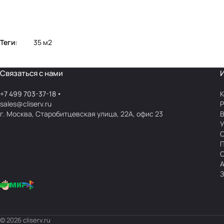
Теги:
35 м2
Связаться с нами
+7 499 703-37-18
К
sales@cliserv.ru
Р
г. Москва, Старобитцевская улица, 22А, офис 23
В
А
З
© 2026 cliserv.ru