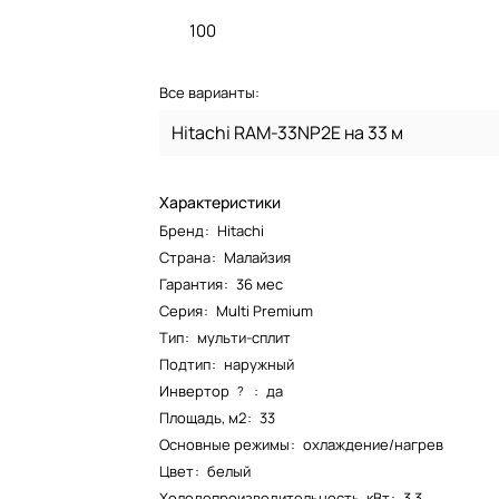
100
Все варианты:
Hitachi RAM-33NP2E на 33 м
Характеристики
Бренд
:
Hitachi
Страна
:
Малайзия
Гарантия
:
36 мес
Серия
:
Multi Premium
Тип
:
мульти-сплит
Подтип
:
наружный
Инвертор
:
да
?
Площадь, м2
:
33
Основные режимы
:
охлаждение/нагрев
Цвет
:
белый
Холодопроизводительность, кВт
:
3.3