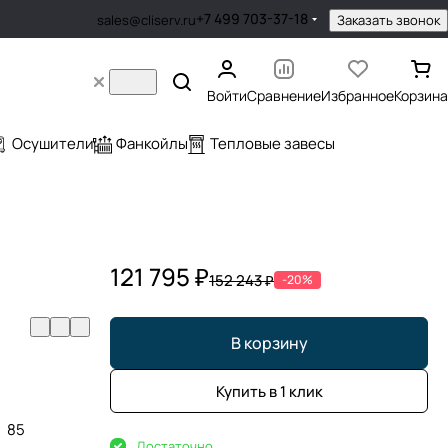
+7 499 703-37-18
Заказать звонок
sales@cliserv.ru
Войти
Сравнение
Избранное
Корзина
Осушители
Фанкойлы
Тепловые завесы
121 795 ₽
152 243 ₽
-20%
В корзину
Купить в 1 клик
85
Достаточно