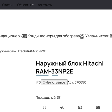
Статьи
Объекты
Контакты
ондиционеры
Кондиционеры для обогрева
Увлажнители
ужный блок Hitachi RAM-33NP2E
Наружный блок Hitachi
RAM
-
33
NP2E
0
Нет отзывов
Арт.
570650
Площадь, м2:
33
33
40
53
68