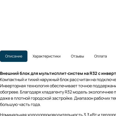
Описание
Характеристики
Отзывы
Оплата
Внешний блок для мультисплит‑систем на R32 с инве
Компактный и тихий наружный блок рассчитан на подключен
Инверторная технология обеспечивает точное поддержани
обогреве. Благодаря хладагенту R32 модель экологичнее 
даже в плотной городской застройке. Диапазон рабочих тем
большую часть года.
Номинальная холодопроизводительность 3.3 кВт и теплопро