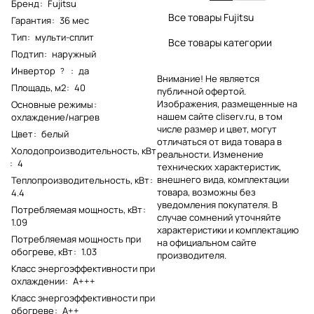
Бренд
:
Fujitsu
Все товары Fujitsu
Гарантия
:
36 мес
Тип
:
мульти-сплит
Все товары категории
Подтип
:
наружный
Инвертор
:
да
?
Внимание! Не является
Площадь, м2
:
40
публичной офертой.
Изображения, размещенные на
Основные режимы
:
нашем сайте cliserv.ru, в том
охлаждение/нагрев
числе размер и цвет, могут
Цвет
:
белый
отличаться от вида товара в
Холодопроизводительность, кВт
реальности. Изменение
:
4
технических характеристик,
внешнего вида, комплектации
Теплопроизводительность, кВт
:
товара, возможны без
4.4
уведомления покупателя. В
Потребляемая мощность, кВт
:
случае сомнений уточняйте
1.09
характеристики и комплектацию
Потребляемая мощность при
на официальном сайте
обогреве, кВт
:
1.03
производителя.
Класс энергоэффективности при
охлаждении
:
A+++
Класс энергоэффективности при
обогреве
:
A++