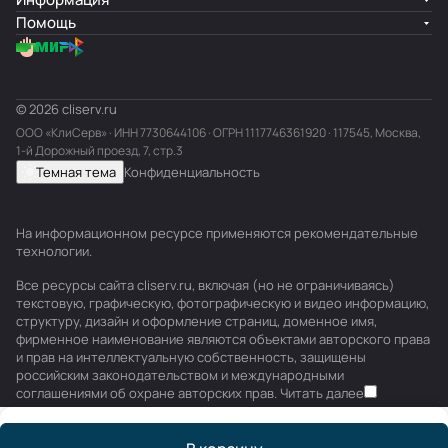
Помощь
© 2026 cliserv.ru
ООО «КлиСерв» · ИНН
7730644106
· ОГРН 1117746361920 · 117545, Москва,
1-й Дорожный проезд, 7, стр.3
Темная тема
Конфиденциальность
На информационном ресурсе применяются
рекомендательные
технологии
.
Все ресурсы сайта cliserv.ru, включая (но не ограничиваясь)
текстовую, графическую, фотографическую и видео информацию,
структуру, дизайн и оформление страниц, доменное имя,
фирменное наименование являются объектами авторского права
и прав на интеллектуальную собственность, защищены
российским законодательством и международными
соглашениями об охране авторских прав.
Читать далее