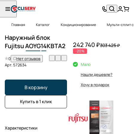
Главная
Каталог
Кондиционирование
Мульти-сплит 
Наружный блок
242 740 ₽
Fujitsu
AOYG
14
KBTA2
303 425 ₽
-20%
0
Нет отзывов
Мало
Арт.
572634
Нашли дешевле?
Хочу в подарок
В корзину
Купить в 1 клик
Характеристики