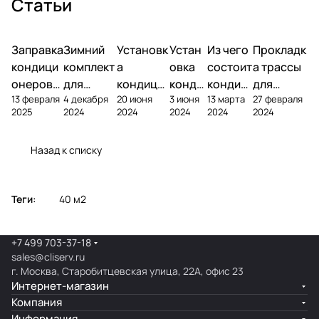
Статьи
Заправка
Зимний
Установк
Устан
Из чего
Прокладк
кондици
комплект
а
овка
состоит
а трассы
онеров
для
кондици
конди
кондиц
для
13 февраля
4 декабря
20 июня
3 июня
13 марта
27 февраля
фреоном
кондици
онера на
ционе
ионер?
кондицио
2025
2024
2024
2024
2024
2024
онера
фасаде
ра
нера
Назад к списку
Теги:
40 м2
+7 499 703-37-18
sales@cliserv.ru
г. Москва, Старобитцевская улица, 22А, офис 23
Интернет-магазин
Компания
Информация