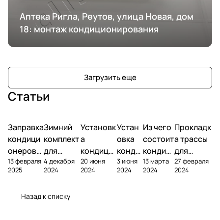
Аптека Ригла, Реутов, улица Новая, дом
18: монтаж кондиционирования
Загрузить еще
Статьи
Заправка
Зимний
Установк
Устан
Из чего
Прокладк
кондици
комплект
а
овка
состоит
а трассы
онеров
для
кондици
конди
кондиц
для
13 февраля
4 декабря
20 июня
3 июня
13 марта
27 февраля
фреоном
кондици
онера на
ционе
ионер?
кондицио
2025
2024
2024
2024
2024
2024
онера
фасаде
ра
нера
Назад к списку