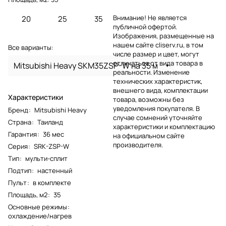
Внимание! Не является
20
25
35
публичной офертой.
Изображения, размещенные на
нашем сайте cliserv.ru, в том
Все варианты:
числе размер и цвет, могут
отличаться от вида товара в
Mitsubishi Heavy SKM35ZSP-W на 35 м
реальности. Изменение
технических характеристик,
внешнего вида, комплектации
Характеристики
товара, возможны без
уведомления покупателя. В
Бренд
:
Mitsubishi Heavy
случае сомнений уточняйте
Страна
:
Таиланд
характеристики и комплектацию
Гарантия
:
36 мес
на официальном сайте
производителя.
Серия
:
SRK-ZSP-W
Тип
:
мульти-сплит
Подтип
:
настенный
Пульт
:
в комплекте
Площадь, м2
:
35
Основные режимы
:
охлаждение/нагрев