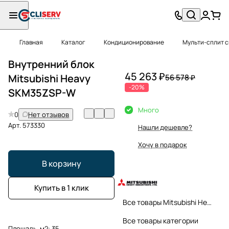
Главная
Каталог
Кондиционирование
Мульти-сплит 
Внутренний блок
45 263 ₽
Mitsubishi Heavy
56 578 ₽
-20%
SKM35ZSP-W
Много
0
Нет отзывов
Арт.
573330
Нашли дешевле?
Хочу в подарок
В корзину
Купить в 1 клик
Все товары Mitsubishi Heavy
Все товары категории
Площадь, м2:
35