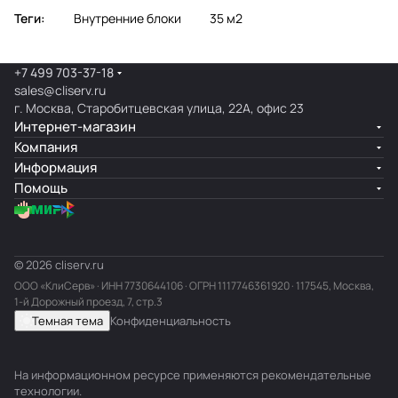
Теги:
Внутренние блоки
35 м2
+7 499 703-37-18
sales@cliserv.ru
г. Москва, Старобитцевская улица, 22А, офис 23
Интернет-магазин
Компания
Информация
Помощь
© 2026 cliserv.ru
ООО «КлиСерв» · ИНН
7730644106
· ОГРН 1117746361920 · 117545, Москва,
1-й Дорожный проезд, 7, стр.3
Темная тема
Конфиденциальность
На информационном ресурсе применяются
рекомендательные
технологии
.