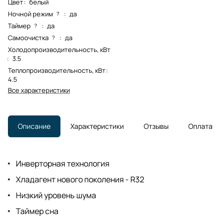
Цвет
:
белый
Ночной режим
:
да
?
Таймер
:
да
?
Самоочистка
:
да
?
Холодопроизводительность, кВт
:
3.5
Теплопроизводительность, кВт
:
4.5
Все характеристики
Описание
Характеристики
Отзывы
Оплата
Инверторная технология
Хладагент нового поколения - R32
Низкий уровень шума
Таймер сна