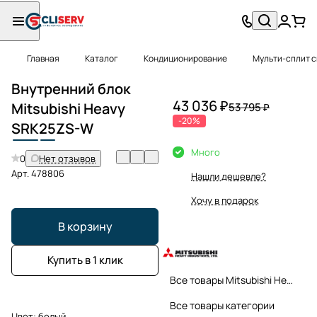
Главная
Каталог
Кондиционирование
Мульти-сплит 
Внутренний блок
43 036 ₽
Mitsubishi Heavy
53 795 ₽
-20%
SRK
25
ZS-W
Много
0
Нет отзывов
Арт.
478806
Нашли дешевле?
Хочу в подарок
В корзину
Купить в 1 клик
Все товары Mitsubishi Heavy
Все товары категории
Цвет:
белый