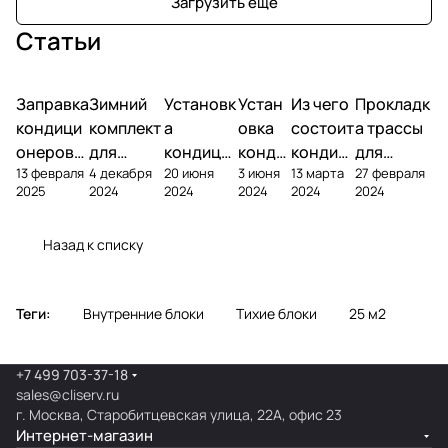
Загрузить еще
Статьи
Заправка
Зимний
Установк
Устан
Из чего
Прокладк
кондици
комплект
а
овка
состоит
а трассы
онеров
для
кондици
конди
кондиц
для
13 февраля
4 декабря
20 июня
3 июня
13 марта
27 февраля
фреоном
кондици
онера на
ционе
ионер?
кондицио
2025
2024
2024
2024
2024
2024
онера
фасаде
ра
нера
Назад к списку
Теги:
Внутренние блоки
Тихие блоки
25 м2
+7 499 703-37-18
sales@cliserv.ru
г. Москва, Старобитцевская улица, 22А, офис 23
Интернет-магазин