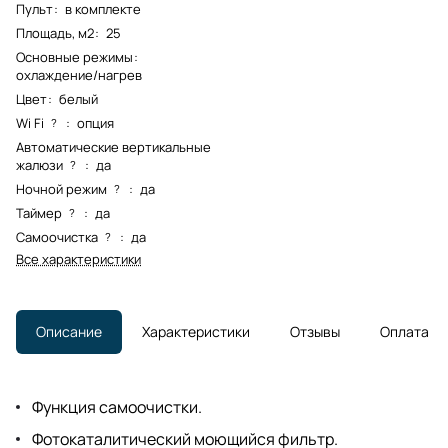
Пульт
:
в комплекте
Площадь, м2
:
25
Основные режимы
:
охлаждение/нагрев
Цвет
:
белый
Wi Fi
:
опция
?
Автоматические вертикальные
жалюзи
:
да
?
Ночной режим
:
да
?
Таймер
:
да
?
Самоочистка
:
да
?
Все характеристики
Описание
Характеристики
Отзывы
Оплата
Функция самоочистки.
Фотокаталитический моющийся фильтр.