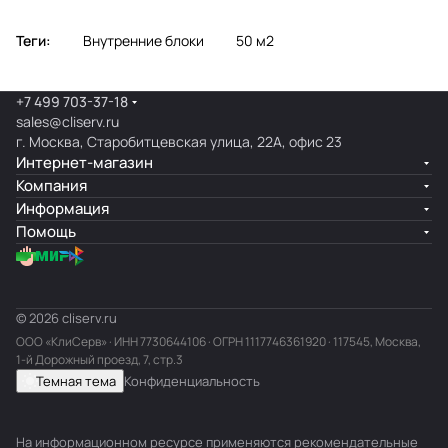
Теги:
Внутренние блоки
50 м2
+7 499 703-37-18
sales@cliserv.ru
г. Москва, Старобитцевская улица, 22А, офис 23
Интернет-магазин
Компания
Информация
Помощь
© 2026 cliserv.ru
ООО «КлиСерв» · ИНН
7730644106
· ОГРН 1117746361920 · 117545, Москва,
1-й Дорожный проезд, 7, стр.3
Темная тема
Конфиденциальность
На информационном ресурсе применяются
рекомендательные