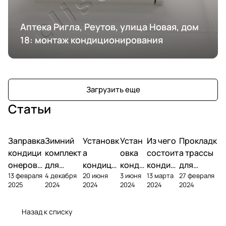
Аптека Ригла, Реутов, улица Новая, дом
18: монтаж кондиционирования
Загрузить еще
Статьи
Заправка
Зимний
Установк
Устан
Из чего
Прокладк
кондици
комплект
а
овка
состоит
а трассы
онеров
для
кондици
конди
кондиц
для
13 февраля
4 декабря
20 июня
3 июня
13 марта
27 февраля
фреоном
кондици
онера на
ционе
ионер?
кондицио
2025
2024
2024
2024
2024
2024
онера
фасаде
ра
нера
Назад к списку