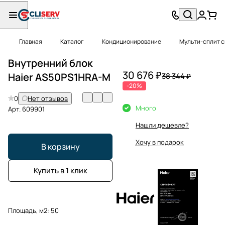
Главная
Каталог
Кондиционирование
Мульти-сплит 
Внутренний блок
30 676 ₽
Haier AS50PS1HRA-M
38 344 ₽
-20%
0
Нет отзывов
Много
Арт.
609901
Нашли дешевле?
Хочу в подарок
В корзину
Купить в 1 клик
Площадь, м2:
50