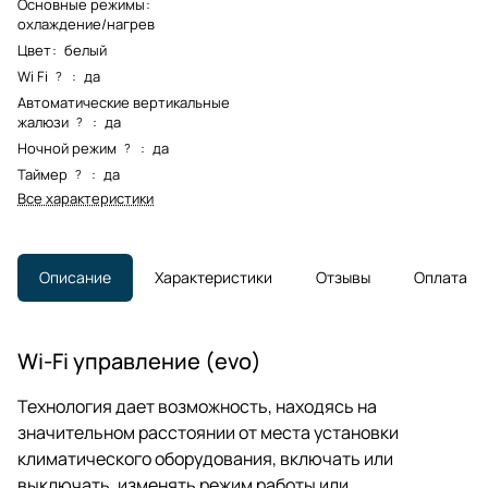
Основные режимы
:
охлаждение/нагрев
Цвет
:
белый
Wi Fi
:
да
?
Автоматические вертикальные
жалюзи
:
да
?
Ночной режим
:
да
?
Таймер
:
да
?
Все характеристики
Описание
Характеристики
Отзывы
Оплата
Wi-Fi управление (evo)
Технология дает возможность, находясь на
значительном расстоянии от места установки
климатического оборудования, включать или
выключать, изменять режим работы или