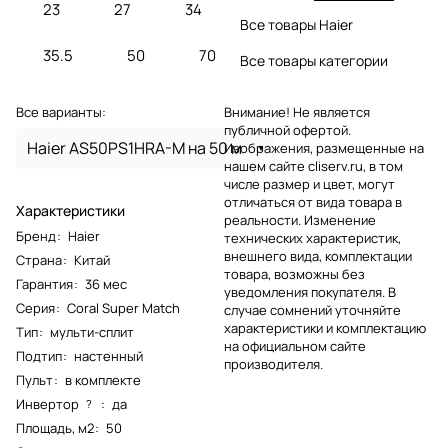
23
27
34
Все товары Haier
35.5
50
70
Все товары категории
Все варианты:
Внимание! Не является
публичной офертой.
Haier AS50PS1HRA-M на 50 м
Изображения, размещенные на
нашем сайте cliserv.ru, в том
числе размер и цвет, могут
отличаться от вида товара в
Характеристики
реальности. Изменение
Бренд
:
Haier
технических характеристик,
внешнего вида, комплектации
Страна
:
Китай
товара, возможны без
Гарантия
:
36 мес
уведомления покупателя. В
Серия
:
Coral Super Match
случае сомнений уточняйте
характеристики и комплектацию
Тип
:
мульти-сплит
на официальном сайте
Подтип
:
настенный
производителя.
Пульт
:
в комплекте
Инвертор
:
да
?
Площадь, м2
:
50