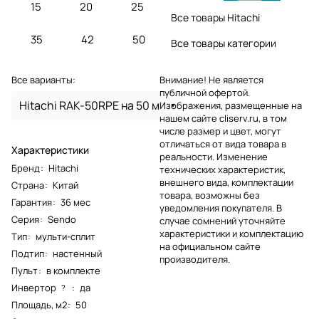
15
20
25
Все товары Hitachi
35
42
50
Все товары категории
Все варианты:
Внимание! Не является
публичной офертой.
Hitachi RAK-50RPE на 50 м
Изображения, размещенные на
нашем сайте cliserv.ru, в том
числе размер и цвет, могут
отличаться от вида товара в
Характеристики
реальности. Изменение
Бренд
:
Hitachi
технических характеристик,
внешнего вида, комплектации
Страна
:
Китай
товара, возможны без
Гарантия
:
36 мес
уведомления покупателя. В
Серия
:
Sendo
случае сомнений уточняйте
характеристики и комплектацию
Тип
:
мульти-сплит
на официальном сайте
Подтип
:
настенный
производителя.
Пульт
:
в комплекте
Инвертор
:
да
?
Площадь, м2
:
50