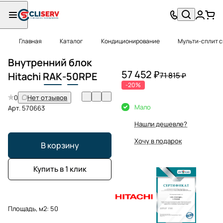
Главная
Каталог
Кондиционирование
Мульти-сплит 
Внутренний блок
57 452 ₽
Hitachi
RAK
-
50
RPE
71 815 ₽
-20%
0
Нет отзывов
Мало
Арт.
570663
Нашли дешевле?
Хочу в подарок
В корзину
Купить в 1 клик
Площадь, м2:
50