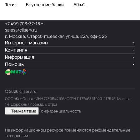
Теги:
Внутренние блоки
50 м2
+7 499 703-37-18
sales@cliserv.ru
г. Москва, Старобитцевская улица, 22А, офис 23
Интернет-магазин
Компания
Информация
Помощь
© 2026 cliserv.ru
ООО «КлиСерв» · ИНН
7730644106
· ОГРН 1117746361920 · 117545, Москва,
1-й Дорожный проезд, 7, стр.3
Темная тема
Конфиденциальность
На информационном ресурсе применяются
рекомендательные
технологии
.