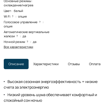
Основные режимы
:
охлаждение/нагрев
Цвет
:
белый
Wi Fi
:
опция
?
Голосовое управление
:
?
опция
Автоматические вертикальные
жалюзи
:
да
?
Ночной режим
:
да
?
Все характеристики
Описание
Характеристики
Отзывы
Оплата
Высокая сезонная энергоэффективность = низкие
счета за электроэнергию
Низкий уровень шума обеспечивает комфортный и
спокойный сон ночью