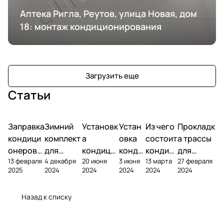
Аптека Ригла, Реутов, улица Новая, дом
18: монтаж кондиционирования
Загрузить еще
Статьи
Заправка
Зимний
Установк
Устан
Из чего
Прокладк
кондици
комплект
а
овка
состоит
а трассы
онеров
для
кондици
конди
кондиц
для
13 февраля
4 декабря
20 июня
3 июня
13 марта
27 февраля
фреоном
кондици
онера на
ционе
ионер?
кондицио
2025
2024
2024
2024
2024
2024
онера
фасаде
ра
нера
Назад к списку