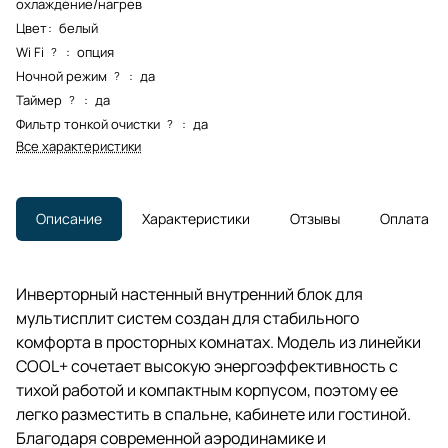
охлаждение/нагрев
Цвет
:
белый
Wi Fi
:
опция
?
Ночной режим
:
да
?
Таймер
:
да
?
Фильтр тонкой очистки
:
да
?
Все характеристики
Описание
Характеристики
Отзывы
Оплата
Инверторный настенный внутренний блок для
мультисплит систем создан для стабильного
комфорта в просторных комнатах. Модель из линейки
COOL+ сочетает высокую энергоэффективность с
тихой работой и компактным корпусом, поэтому ее
легко разместить в спальне, кабинете или гостиной.
Благодаря современной аэродинамике и