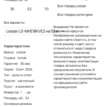
Все товары Lessar
35
52
70
Все товары категории
Все варианты:
Внимание! Не является
Lessar LS-MHE18KVE2 на 52 м
публичной офертой.
Изображения, размещенные на
нашем сайте cliserv.ru, в том
числе размер и цвет, могут
Характеристики
отличаться от вида товара в
Бренд
:
Lessar
реальности. Изменение
технических характеристик,
Страна
:
Китай
внешнего вида, комплектации
Гарантия
:
36 мес
товара, возможны без
Серия
:
Cool+ 2024
уведомления покупателя. В
случае сомнений уточняйте
Тип
:
мульти-сплит
характеристики и комплектацию
Подтип
:
настенный
на официальном сайте
Пульт
:
в комплекте
производителя.
Инвертор
:
да
?
Площадь, м2
:
52
Основные режимы
: