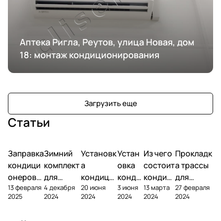
Аптека Ригла, Реутов, улица Новая, дом
18: монтаж кондиционирования
Загрузить еще
Статьи
Заправка
Зимний
Установк
Устан
Из чего
Прокладк
кондици
комплект
а
овка
состоит
а трассы
онеров
для
кондици
конди
кондиц
для
13 февраля
4 декабря
20 июня
3 июня
13 марта
27 февраля
фреоном
кондици
онера на
ционе
ионер?
кондицио
2025
2024
2024
2024
2024
2024
онера
фасаде
ра
нера