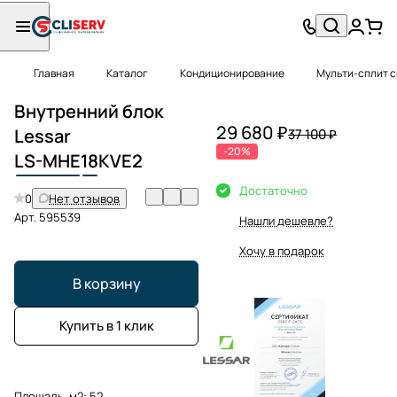
Главная
Каталог
Кондиционирование
Мульти-сплит 
Внутренний блок
29 680 ₽
Lessar
37 100 ₽
-20%
LS-MHE
18
KVE2
Достаточно
0
Нет отзывов
Арт.
595539
Нашли дешевле?
Хочу в подарок
В корзину
Купить в 1 клик
Площадь, м2:
52