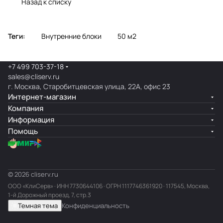
Назад к списку
Теги:
Внутренние блоки
50 м2
+7 499 703-37-18
sales@cliserv.ru
г. Москва, Старобитцевская улица, 22А, офис 23
Интернет-магазин
Компания
Информация
Помощь
© 2026 cliserv.ru
ООО «КлиСерв» · ИНН
7730644106
· ОГРН 1117746361920 · 117545, Москва,
1-й Дорожный проезд, 7, стр.3
Темная тема
Конфиденциальность