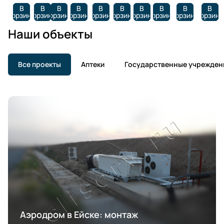
В
В
В
В
В
В
В
В
В
В
корзину
корзину
корзину
корзину
корзину
корзину
корзину
корзину
корзину
корзину
Наши объекты
Все проекты
Аптеки
Государственные учрежден
Аэродром в Ейске: монтаж