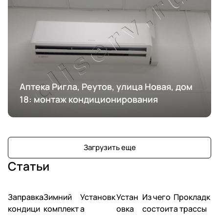
Аптека Ригла, Реутов, улица Новая, дом
18: монтаж кондиционирования
Загрузить еще
Статьи
Заправка
Зимний
Установк
Устан
Из чего
Прокладк
кондици
комплект
а
овка
состоит
а трассы