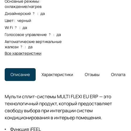
Основные режимы
:
охлаждение/нагрев
Дизайнерский
:
да
?
Цвет
:
черный
Wi Fi
:
да
?
Голосовое управление
:
да
?
Автоматические вертикальные
жалюзи
:
да
?
Все характеристики
Описание
Характеристики
Отзывы
Оплата
Мульти сплит-системы MULTI FLEXI EU ERP — это
технологичный продукт, который предоставляет
свободу выбора при интеграции систем
кондиционирования в интерьер помещения.
Функция iFEEL