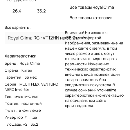
Все товары Royal Clima
26.4
35.2
Все товары категории
Все варианты:
Внимание! Не является
Royal Clima RCI-VT12HN на 35.2 м
публичной офертой.
Изображения, размещенные на
нашем сайте cliserv.ru, в том
числе размер и цвет, могут
Характеристики
отличаться от вида товара в
Бренд
:
Royal Clima
реальности. Изменение
технических характеристик,
Страна
:
Китай
внешнего вида, комплектации
Гарантия
:
36 мес
товара, возможны без
Серия
:
MULTI FLEXI VENTURO
уведомления покупателя. В
NERO Inverter
случае сомнений уточняйте
характеристики и комплектацию
Тип
:
мульти-сплит
на официальном сайте
Подтип
:
настенный
производителя.
Пульт
:
в комплекте
Инвертор
:
да
?
Площадь, м2
:
35.2