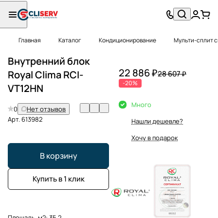
Главная
Каталог
Кондиционирование
Мульти-сплит 
Внутренний блок
22 886 ₽
Royal Clima RCI-
28 607 ₽
-20%
VT12HN
Много
0
Нет отзывов
Арт.
613982
Нашли дешевле?
Хочу в подарок
В корзину
Купить в 1 клик
Площадь, м2:
35.2