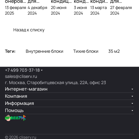
онеров
для
кондици
конди
кондиц
для
13 февраля
4 декабря
20 июня
3 июня
13 марта
27 февраля
фреоном
кондици
онера на
ционе
ионер?
кондицио
2025
2024
2024
2024
2024
2024
онера
фасаде
ра
нера
Назад к списку
Теги:
Внутренние блоки
Тихие блоки
35 м2
+7 499 703-37-18
sales@cliserv.ru
г. Москва, Старобитцевская улица, 22А, офис 23
Интернет-магазин
Компания
Информация
Помощь
© 2026 cliserv.ru