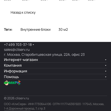
онера
фасаде
ра
нера
Назад к списку
Теги:
Внутренние блоки
30 м2
+7 499 703-37-18
sales@cliserv.ru
г. Москва, Старобитцевская улица, 22А, офис 23
Интернет-магазин
Компания
Информация
Помощь
© 2026 cliserv.ru
ООО «КлиСерв» · ИНН
7730644106
· ОГРН 1117746361920 · 117545, Москва,
1-й Дорожный проезд, 7, стр.3