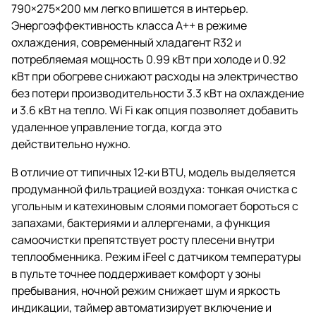
790×275×200 мм легко впишется в интерьер.
Энергоэффективность класса A++ в режиме
охлаждения, современный хладагент R32 и
потребляемая мощность 0.99 кВт при холоде и 0.92
кВт при обогреве снижают расходы на электричество
без потери производительности 3.3 кВт на охлаждение
и 3.6 кВт на тепло. Wi Fi как опция позволяет добавить
удаленное управление тогда, когда это
действительно нужно.
В отличие от типичных 12‑ки BTU, модель выделяется
продуманной фильтрацией воздуха: тонкая очистка с
угольным и катехиновым слоями помогает бороться с
запахами, бактериями и аллергенами, а функция
самоочистки препятствует росту плесени внутри
теплообменника. Режим iFeel с датчиком температуры
в пульте точнее поддерживает комфорт у зоны
пребывания, ночной режим снижает шум и яркость
индикации, таймер автоматизирует включение и