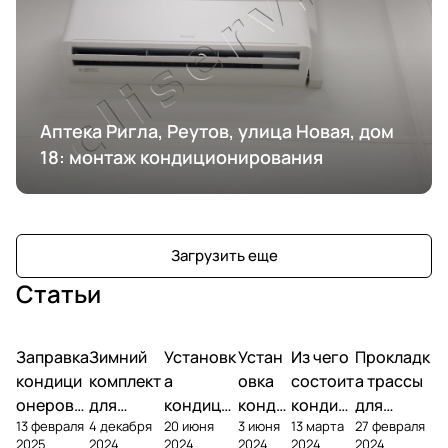
Аптека Ригла, Реутов, улица Новая, дом
18: монтаж кондиционирования
Загрузить еще
Статьи
Заправка
Зимний
Установк
Устан
Из чего
Прокладк
кондици
комплект
а
овка
состоит
а трассы
онеров
для
кондици
конди
кондиц
для
13 февраля
4 декабря
20 июня
3 июня
13 марта
27 февраля
фреоном
кондици
онера на
ционе
ионер?
кондицио
2025
2024
2024
2024
2024
2024