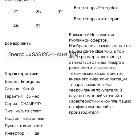
Все товары Energolux
22
25
32
Все товары категории
46
61
Внимание! Не является
публичной офертой.
Все варианты:
Изображения, размещенные на
нашем сайте cliserv.ru, в том
Energolux SAS12CH1-AI на 32 м
числе размер и цвет, могут
отличаться от вида товара в
реальности. Изменение
Характеристики
технических характеристик,
внешнего вида, комплектации
Бренд
:
Energolux
товара, возможны без
Страна
:
Китай
уведомления покупателя. В
случае сомнений уточняйте
Гарантия
:
36 мес
характеристики и комплектацию
Серия
:
CHAMPERY
на официальном сайте
Тип
:
мульти-сплит
производителя.
Подтип
:
настенный
Пульт
:
в комплекте
Инвертор
:
да
?