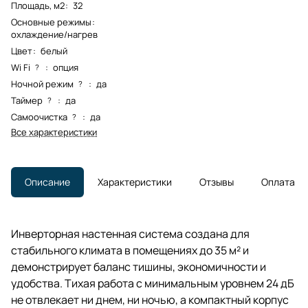
Площадь, м2
:
32
Основные режимы
:
охлаждение/нагрев
Цвет
:
белый
Wi Fi
:
опция
?
Ночной режим
:
да
?
Таймер
:
да
?
Самоочистка
:
да
?
Все характеристики
Описание
Характеристики
Отзывы
Оплата
Инверторная настенная система создана для
стабильного климата в помещениях до 35 м² и
демонстрирует баланс тишины, экономичности и
удобства. Тихая работа с минимальным уровнем 24 дБ
не отвлекает ни днем, ни ночью, а компактный корпус