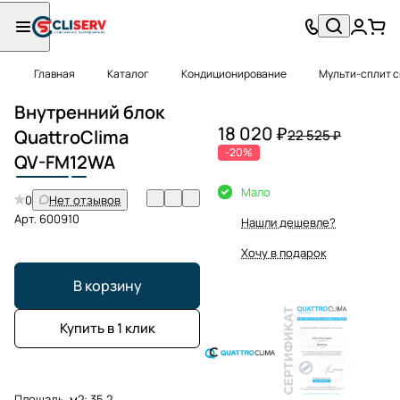
Главная
Каталог
Кондиционирование
Мульти-сплит 
Внутренний блок
18 020 ₽
QuattroClima
22 525 ₽
-20%
QV-FM
12
WA
Мало
0
Нет отзывов
Арт.
600910
Нашли дешевле?
Хочу в подарок
В корзину
Купить в 1 клик
Площадь, м2:
35.2