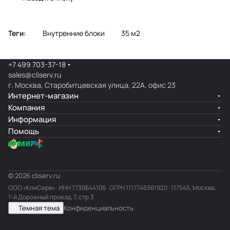
Теги:
Внутренние блоки
35 м2
+7 499 703-37-18
sales@cliserv.ru
г. Москва, Старобитцевская улица, 22А, офис 23
Интернет-магазин
Компания
Информация
Помощь
© 2026 cliserv.ru
ООО «КлиСерв» · ИНН
7730644106
· ОГРН 1117746361920 · 117545, Москва,
1-й Дорожный проезд, 7, стр.3
Темная тема
Конфиденциальность