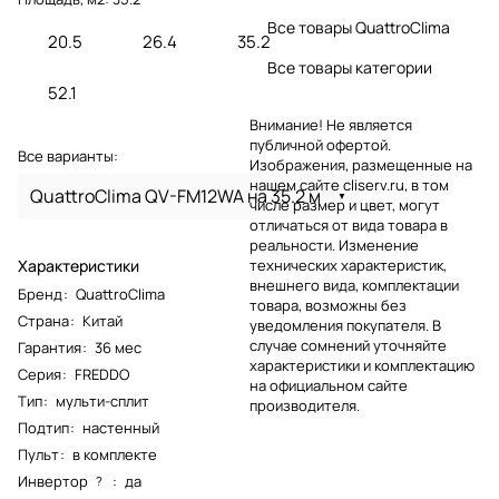
Все товары QuattroClima
20.5
26.4
35.2
Все товары категории
52.1
Внимание! Не является
публичной офертой.
Все варианты:
Изображения, размещенные на
нашем сайте cliserv.ru, в том
QuattroClima QV-FM12WA на 35.2 м
числе размер и цвет, могут
отличаться от вида товара в
реальности. Изменение
Характеристики
технических характеристик,
внешнего вида, комплектации
Бренд
:
QuattroClima
товара, возможны без
Страна
:
Китай
уведомления покупателя. В
случае сомнений уточняйте
Гарантия
:
36 мес
характеристики и комплектацию
Серия
:
FREDDO
на официальном сайте
Тип
:
мульти-сплит
производителя.
Подтип
:
настенный
Пульт
:
в комплекте
Инвертор
:
да
?