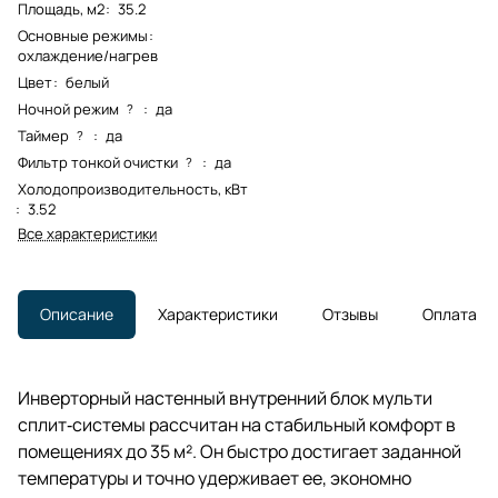
Площадь, м2
:
35.2
Основные режимы
:
охлаждение/нагрев
Цвет
:
белый
Ночной режим
:
да
?
Таймер
:
да
?
Фильтр тонкой очистки
:
да
?
Холодопроизводительность, кВт
:
3.52
Все характеристики
Описание
Характеристики
Отзывы
Оплата
Инверторный настенный внутренний блок мульти
сплит‑системы рассчитан на стабильный комфорт в
помещениях до 35 м². Он быстро достигает заданной
температуры и точно удерживает ее, экономно