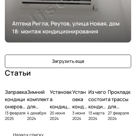
Аптека Ригла, Реутов, улица Новая, дом
18: монтаж кондиционирования
Загрузить еще
Статьи
Заправка
Зимний
Установк
Устан
Из чего
Прокладк
кондици
комплект
а
овка
состоит
а трассы
онеров
для
кондици
конди
кондиц
для
13 февраля
4 декабря
20 июня
3 июня
13 марта
27 февраля
фреоном
кондици
онера на
ционе
ионер?
кондицио
2025
2024
2024
2024
2024
2024
онера
фасаде
ра
нера
Назад к списку