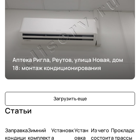
Аптека Ригла, Реутов, улица Новая, дом
18: монтаж кондиционирования
Загрузить еще
Статьи
Заправка
Зимний
Установк
Устан
Из чего
Прокладк
кондици
комплект
а
овка
состоит
а трассы