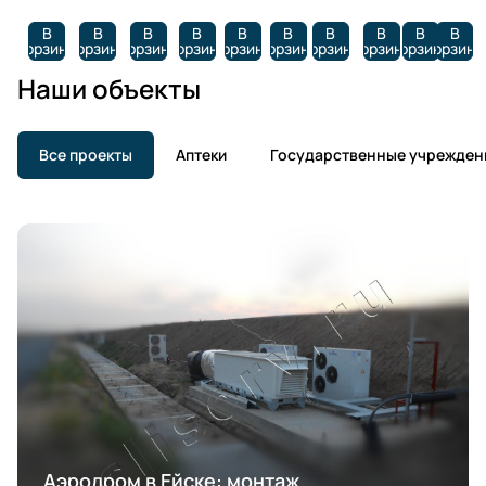
В
В
В
В
В
В
В
В
В
В
корзину
корзину
корзину
корзину
корзину
корзину
корзину
корзину
корзину
корзину
Наши объекты
Все проекты
Аптеки
Государственные учрежден
Аэродром в Ейске: монтаж