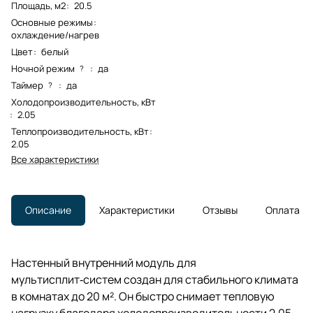
Площадь, м2
:
20.5
Основные режимы
:
охлаждение/нагрев
Цвет
:
белый
Ночной режим
:
да
?
Таймер
:
да
?
Холодопроизводительность, кВт
:
2.05
Теплопроизводительность, кВт
:
2.05
Все характеристики
Описание
Характеристики
Отзывы
Оплата
Настенный внутренний модуль для
мультисплит‑систем создан для стабильного климата
в комнатах до 20 м². Он быстро снимает тепловую
нагрузку благодаря холодопроизводительности 2.05