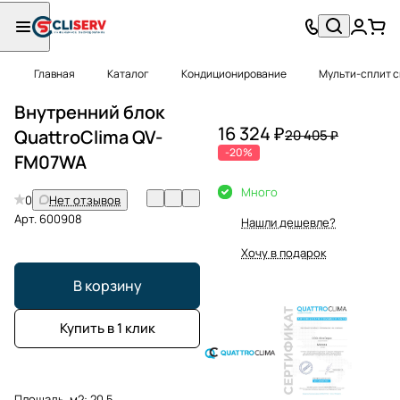
Главная
Каталог
Кондиционирование
Мульти-сплит 
Внутренний блок
16 324 ₽
QuattroClima QV-
20 405 ₽
-20%
FM07WA
Много
0
Нет отзывов
Арт.
600908
Нашли дешевле?
Хочу в подарок
В корзину
Купить в 1 клик
Площадь, м2:
20.5