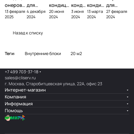
онеров
для
кондици
конди
кондиц
для
13 февраля
4 декабря
20 июня
3 июня
13 марта
27 февраля
фреоном
кондици
онера на
ционе
ионер?
кондицио
2025
2024
2024
2024
2024
2024
онера
фасаде
ра
нера
Назад к списку
Теги:
Внутренние блоки
20 м2
+7 499 703-37-18
sales@cliserv.ru
г. Москва, Старобитцевская улица, 22А, офис 23
Интернет-магазин
Компания
Информация
Помощь