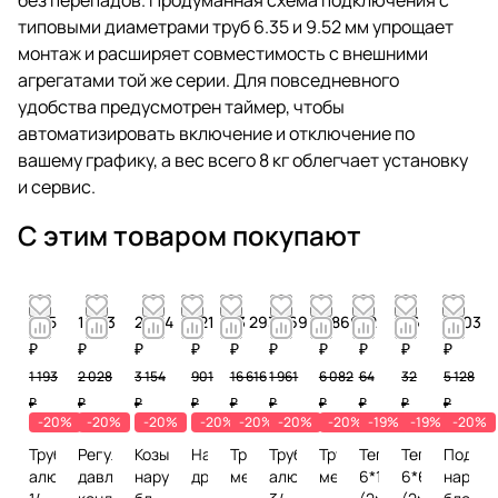
типовыми диаметрами труб 6.35 и 9.52 мм упрощает
монтаж и расширяет совместимость с внешними
агрегатами той же серии. Для повседневного
удобства предусмотрен таймер, чтобы
автоматизировать включение и отключение по
вашему графику, а вес всего 8 кг облегчает установку
и сервис.
С этим товаром покупают
955
1 623
2 524
721
13 293
1 569
4 866
52
26
4 103
₽
₽
₽
₽
₽
₽
₽
₽
₽
₽
1 193
2 028
3 154
901
16 616
1 961
6 082
64
32
5 128
₽
₽
₽
₽
₽
₽
₽
₽
₽
₽
-20%
-20%
-20%
-20%
-20%
-20%
-20%
-19%
-19%
-20%
Труба
Регулятор
Козырек
Нагреватель
Труба
Труба
Труба
Теплоизоляция
Теплоизоля
Подста
алюминиевая
давления
наружного
дренажа
медная
алюминиевая
медная
6*15
6*6
наружн