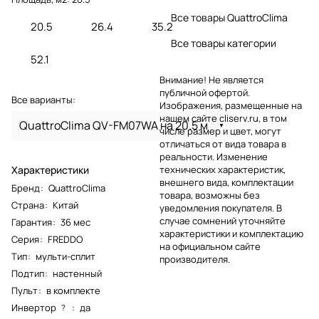
Все товары QuattroClima
20.5
26.4
35.2
Все товары категории
52.1
Внимание! Не является
публичной офертой.
Все варианты:
Изображения, размещенные на
нашем сайте cliserv.ru, в том
QuattroClima QV-FM07WA на 20.5 м
числе размер и цвет, могут
отличаться от вида товара в
реальности. Изменение
Характеристики
технических характеристик,
внешнего вида, комплектации
Бренд
:
QuattroClima
товара, возможны без
Страна
:
Китай
уведомления покупателя. В
случае сомнений уточняйте
Гарантия
:
36 мес
характеристики и комплектацию
Серия
:
FREDDO
на официальном сайте
Тип
:
мульти-сплит
производителя.
Подтип
:
настенный
Пульт
:
в комплекте
Инвертор
:
да
?