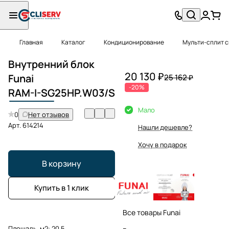
Главная
Каталог
Кондиционирование
Мульти-сплит 
Внутренний блок
20 130 ₽
Funai
25 162 ₽
-20%
RAM-I-SG
25HP.W03/S
Мало
0
Нет отзывов
Арт.
614214
Нашли дешевле?
Хочу в подарок
В корзину
Купить в 1 клик
Все товары Funai
Площадь, м2:
20.5