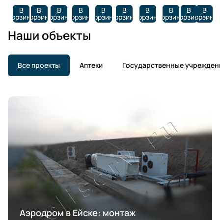
В
В
В
В
В
В
В
В
В
В
корзину
корзину
корзину
корзину
корзину
корзину
корзину
корзину
корзину
корзину
Наши объекты
Все проекты
Аптеки
Государственные учрежден
Аэродром в Ейске: монтаж