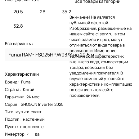
Все товары категории
20.5
26
35.2
Внимание! Не является
публичной офертой.
52.8
Изображения, размещенные на
нашем сайте cliserv.ru, в том
числе размер и цвет, могут
Все варианты:
отличаться от вида товара в
реальности. Изменение
Funai RAM-I-SG25HP.W03/S на 20.5 м
технических характеристик,
внешнего вида, комплектации
товара, возможны без
уведомления покупателя. В
Характеристики
случае сомнений уточняйте
Бренд
:
Funai
характеристики и комплектацию
Страна
:
Китай
на официальном сайте
производителя.
Гарантия
:
24 мес
Серия
:
SHOGUN Inverter 2025
Тип
:
мульти-сплит
Подтип
:
настенный
Пульт
:
в комплекте
Инвертор
:
да
?