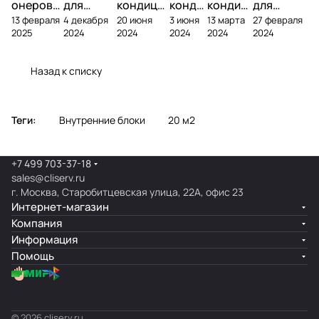
онеров
для
кондици
конди
кондиц
для
13 февраля
4 декабря
20 июня
3 июня
13 марта
27 февраля
фреоном
кондици
онера на
ционе
ионер?
кондицио
2025
2024
2024
2024
2024
2024
онера
фасаде
ра
нера
Назад к списку
Теги:
Внутренние блоки
20 м2
+7 499 703-37-18
sales@cliserv.ru
г. Москва, Старобитцевская улица, 22А, офис 23
Интернет-магазин
Компания
Информация
Помощь
© 2026 cliserv.ru