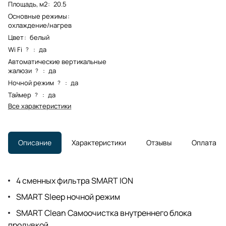
Площадь, м2
:
20.5
Основные режимы
:
охлаждение/нагрев
Цвет
:
белый
Wi Fi
:
да
?
Автоматические вертикальные
жалюзи
:
да
?
Ночной режим
:
да
?
Таймер
:
да
?
Все характеристики
Описание
Характеристики
Отзывы
Оплата
4 сменных фильтра SMART ION
SMART Sleep ночной режим
SMART Clean Самоочистка внутреннего блока
продувкой