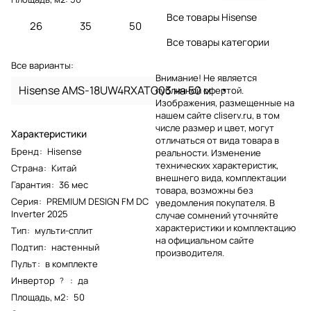
Все товары Hisense
26
35
50
Все товары категории
Все варианты:
Внимание! Не является
Hisense AMS-18UW4RXATG03 на 50 м
публичной офертой.
Изображения, размещенные на
нашем сайте cliserv.ru, в том
числе размер и цвет, могут
Характеристики
отличаться от вида товара в
Бренд
:
Hisense
реальности. Изменение
технических характеристик,
Страна
:
Китай
внешнего вида, комплектации
Гарантия
:
36 мес
товара, возможны без
Серия
:
PREMIUM DESIGN FM DC
уведомления покупателя. В
Inverter 2025
случае сомнений уточняйте
характеристики и комплектацию
Тип
:
мульти-сплит
на официальном сайте
Подтип
:
настенный
производителя.
Пульт
:
в комплекте
Инвертор
:
да
?
Площадь, м2
:
50