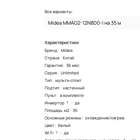
Все варианты:
Midea MMAG2-12N8D0-I на 35 м
Характеристики
Бренд
:
Midea
Страна
:
Китай
Гарантия
:
36 мес
Серия
:
Unlimited
Тип
:
мульти-сплит
Подтип
:
настенный
Пульт
:
в комплекте
Инвертор
:
да
?
Площадь, м2
:
35
Основные режимы
:
охлаждение/нагрев
Цвет
:
белый
Wi Fi
:
да
?