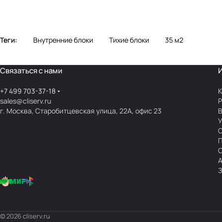
Теги:
Внутренние блоки
Тихие блоки
35 м2
Связаться с нами
+7 499 703-37-18
К
sales@cliserv.ru
Р
г. Москва, Старобитцевская улица, 22А, офис 23
В
А
З
© 2026 cliserv.ru