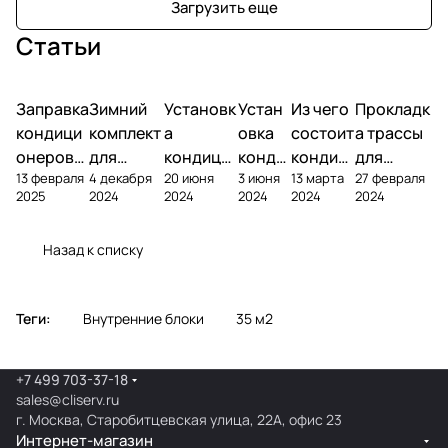
Загрузить еще
Статьи
Заправка
Зимний
Установк
Устан
Из чего
Прокладк
кондици
комплект
а
овка
состоит
а трассы
онеров
для
кондици
конди
кондиц
для
13 февраля
4 декабря
20 июня
3 июня
13 марта
27 февраля
фреоном
кондици
онера на
ционе
ионер?
кондицио
2025
2024
2024
2024
2024
2024
онера
фасаде
ра
нера
Назад к списку
Теги:
Внутренние блоки
35 м2
+7 499 703-37-18
sales@cliserv.ru
г. Москва, Старобитцевская улица, 22А, офис 23
Интернет-магазин