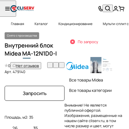
Главная
Каталог
Кондиционирование
Мульти-сплит 
Снято с производства
По запросу
Внутренний блок
Midea
MA
-12N1D0-I
0
Нет отзывов
Арт.
479140
Все товары Midea
Все товары категории
Запросить
Внимание! Не является
публичной офертой.
Изображения, размещенные на
Площадь, м2:
35
нашем сайте cliserv.ru, в том
числе размер и цвет, могут
26
35