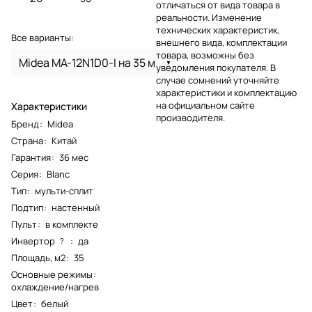
отличаться от вида товара в
реальности. Изменение
технических характеристик,
Все варианты:
внешнего вида, комплектации
товара, возможны без
Midea MA-12N1D0-I на 35 м
уведомления покупателя. В
случае сомнений уточняйте
характеристики и комплектацию
на официальном сайте
Характеристики
производителя.
Бренд
:
Midea
Страна
:
Китай
Гарантия
:
36 мес
Серия
:
Blanc
Тип
:
мульти-сплит
Подтип
:
настенный
Пульт
:
в комплекте
Инвертор
:
да
?
Площадь, м2
:
35
Основные режимы
:
охлаждение/нагрев
Цвет
:
белый