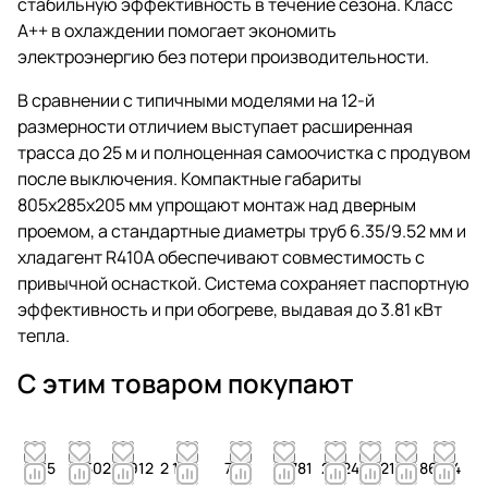
стабильную эффективность в течение сезона. Класс
A++ в охлаждении помогает экономить
электроэнергию без потери производительности.
В сравнении с типичными моделями на 12-й
размерности отличием выступает расширенная
трасса до 25 м и полноценная самоочистка с продувом
после выключения. Компактные габариты
805x285x205 мм упрощают монтаж над дверным
проемом, а стандартные диаметры труб 6.35/9.52 мм и
хладагент R410A обеспечивают совместимость с
привычной оснасткой. Система сохраняет паспортную
эффективность и при обогреве, выдавая до 3.81 кВт
тепла.
С этим товаром покупают
955
2 502
3 912
2 163
721
4 781
2 524
721
4 866
44