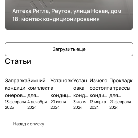
Аптека Ригла, Реутов, улица Новая, дом
18: монтаж кондиционирования
Загрузить еще
Статьи
Заправка
Зимний
Установк
Устан
Из чего
Прокладк
кондици
комплект
а
овка
состоит
а трассы
онеров
для
кондици
конди
кондиц
для
13 февраля
4 декабря
20 июня
3 июня
13 марта
27 февраля
фреоном
кондици
онера на
ционе
ионер?
кондицио
2025
2024
2024
2024
2024
2024
онера
фасаде
ра
нера
Назад к списку