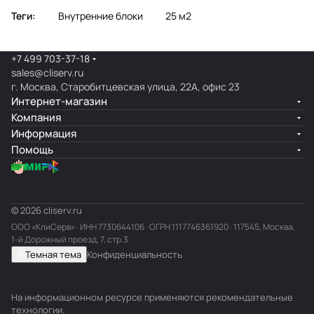
Теги:
Внутренние блоки
25 м2
+7 499 703-37-18
sales@cliserv.ru
г. Москва, Старобитцевская улица, 22А, офис 23
Интернет-магазин
Компания
Информация
Помощь
© 2026 cliserv.ru
ООО «КлиСерв» · ИНН
7730644106
· ОГРН 1117746361920 · 117545, Москва,
1-й Дорожный проезд, 7, стр.3
Темная тема
Конфиденциальность
На информационном ресурсе применяются
рекомендательные
технологии
.