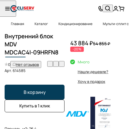
Главная
Каталог
Кондиционирование
Мульти-сплит 
Внутренний блок
43 884 ₽
MDV
54 855 ₽
-20%
MDCAC
4I-09HRFN8
Много
0
Нет отзывов
Арт.
614585
Нашли дешевле?
Хочу в подарок
В корзину
Купить в 1 клик
Площадь, м2:
26.4