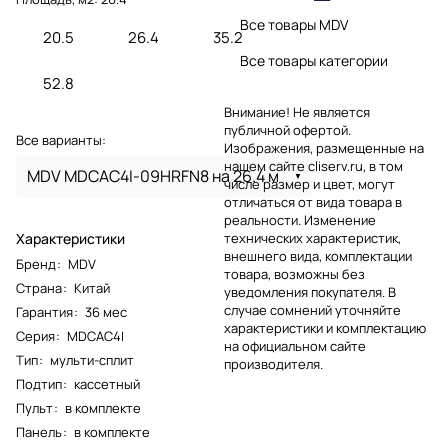
Все товары MDV
20.5
26.4
35.2
Все товары категории
52.8
Внимание! Не является
публичной офертой.
Все варианты:
Изображения, размещенные на
нашем сайте cliserv.ru, в том
MDV MDCAC4I-09HRFN8 на 26.4 м
числе размер и цвет, могут
отличаться от вида товара в
реальности. Изменение
Характеристики
технических характеристик,
внешнего вида, комплектации
Бренд
:
MDV
товара, возможны без
Страна
:
Китай
уведомления покупателя. В
случае сомнений уточняйте
Гарантия
:
36 мес
характеристики и комплектацию
Серия
:
MDCAC4I
на официальном сайте
Тип
:
мульти-сплит
производителя.
Подтип
:
кассетный
Пульт
:
в комплекте
Панель
:
в комплекте