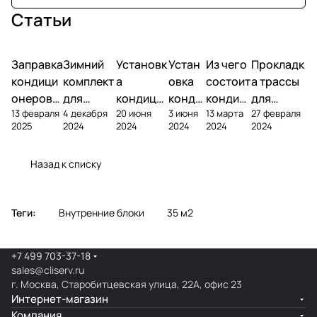
Статьи
Заправка
Зимний
Установк
Устан
Из чего
Прокладк
кондици
комплект
а
овка
состоит
а трассы
онеров
для
кондици
конди
кондиц
для
13 февраля
4 декабря
20 июня
3 июня
13 марта
27 февраля
фреоном
кондици
онера на
ционе
ионер?
кондицио
2025
2024
2024
2024
2024
2024
онера
фасаде
ра
нера
Назад к списку
Теги:
Внутренние блоки
35 м2
+7 499 703-37-18
sales@cliserv.ru
г. Москва, Старобитцевская улица, 22А, офис 23
Интернет-магазин
Компания