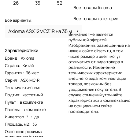
26
35
52
Все товары Axioma
Все товары категории
Все варианты:
Axioma ASX12MCZ1R на 35 м
Внимание! Не является
публичной офертой.
Изображения, размещенные на
Характеристики
нашем сайте cliserv.ru, в том
числе размер и цвет, могут
Бренд
:
Axioma
отличаться от вида товара в
Страна
:
Китай
реальности. Изменение
Гарантия
:
36 мес
технических характеристик,
внешнего вида, комплектации
Серия
:
ASX-MC-R
товара, возможны без
Тип
:
мульти-сплит
уведомления покупателя. В
Подтип
:
кассетный
случае сомнений уточняйте
характеристики и комплектацию
Пульт
:
в комплекте
на официальном сайте
Панель
:
в комплекте
производителя.
Инвертор
:
да
?
Площадь, м2
:
35
Основные режимы
:
охлаждение/нагрев