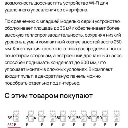
возможность дооснастить устройство Wi‑Fi для
удаленного управления со смартфона.
По сравнению с младшей моделью серии устройство
обслуживает площадь до 35 м² и обеспечивает более
высокую теплопроизводительность, сохраняя низкий
уровень шума и компактный корпус высотой всего 250
мм. Конструкция кассетного типа распределяет поток
по четырем сторонам, а встроенный дренажный насос
способен поднимать конденсат до 600 мм, что
упрощает монтаж в сложных условиях. В комплект
входит пульт, а декоративную панель можно
подобрать отдельно под интерьер.
С этим товаром покупают
690 ₽
2 524
721
6 880
10 993
4 866
2 905
6 996
52
44
₽
₽
₽
₽
₽
₽
₽
₽
₽
862 ₽