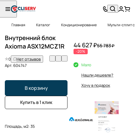
Главная
Каталог
Кондиционирование
Мульти-сплит 
Внутренний блок
44 627 ₽
Axioma ASX12MCZ1R
55 783 ₽
-20%
0
Нет отзывов
Мало
Арт.
604747
Нашли дешевле?
Хочу в подарок
В корзину
Купить в 1 клик
Площадь, м2:
35