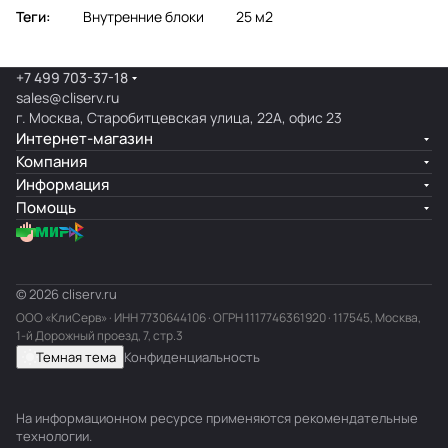
Теги:
Внутренние блоки
25 м2
+7 499 703-37-18
sales@cliserv.ru
г. Москва, Старобитцевская улица, 22А, офис 23
Интернет-магазин
Компания
Информация
Помощь
© 2026 cliserv.ru
ООО «КлиСерв» · ИНН
7730644106
· ОГРН 1117746361920 · 117545, Москва,
1-й Дорожный проезд, 7, стр.3
Темная тема
Конфиденциальность
На информационном ресурсе применяются
рекомендательные
технологии
.