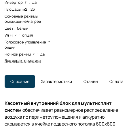
Инвертор
:
да
?
Площадь, м2
:
26
Основные режимы
:
охлаждение/нагрев
Цвет
:
белый
Wi Fi
:
опция
?
Голосовое управление
:
?
опция
Ночной режим
:
да
?
Все характеристики
Описание
Характеристики
Отзывы
Оплата
Кассетный внутренний блок для мультисплит
систем
обеспечивает равномерное распределение
воздуха по периметру помещения и аккуратно
скрывается в ячейке подвесного потолка 600x600.