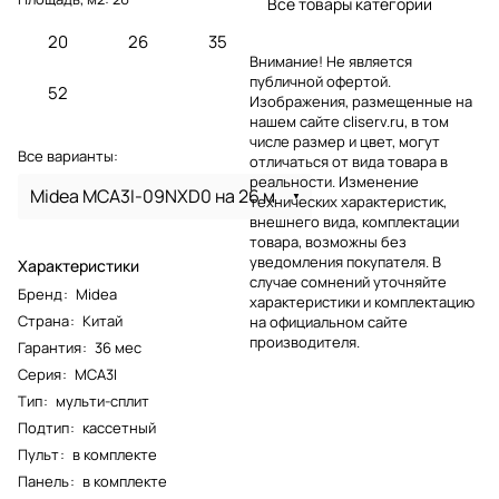
Все товары категории
20
26
35
Внимание! Не является
публичной офертой.
52
Изображения, размещенные на
нашем сайте cliserv.ru, в том
числе размер и цвет, могут
Все варианты:
отличаться от вида товара в
реальности. Изменение
Midea MCA3I-09NXD0 на 26 м
технических характеристик,
внешнего вида, комплектации
товара, возможны без
уведомления покупателя. В
Характеристики
случае сомнений уточняйте
Бренд
:
Midea
характеристики и комплектацию
Страна
:
Китай
на официальном сайте
производителя.
Гарантия
:
36 мес
Серия
:
MCA3I
Тип
:
мульти-сплит
Подтип
:
кассетный
Пульт
:
в комплекте
Панель
:
в комплекте