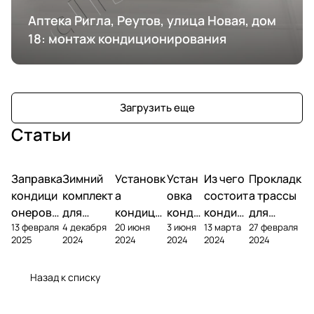
Аптека Ригла, Реутов, улица Новая, дом
18: монтаж кондиционирования
Загрузить еще
Статьи
Заправка
Зимний
Установк
Устан
Из чего
Прокладк
кондици
комплект
а
овка
состоит
а трассы
онеров
для
кондици
конди
кондиц
для
13 февраля
4 декабря
20 июня
3 июня
13 марта
27 февраля
фреоном
кондици
онера на
ционе
ионер?
кондицио
2025
2024
2024
2024
2024
2024
онера
фасаде
ра
нера
Назад к списку