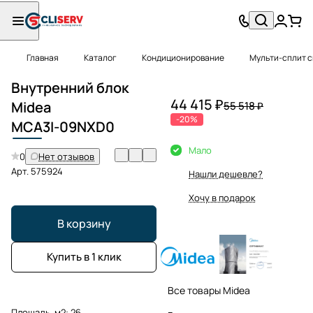
Главная
Каталог
Кондиционирование
Мульти-сплит 
Внутренний блок
44 415 ₽
Midea
55 518 ₽
-20%
MCA
3I-09NXD0
Мало
0
Нет отзывов
Арт.
575924
Нашли дешевле?
Хочу в подарок
В корзину
Купить в 1 клик
Все товары Midea
Площадь, м2:
26