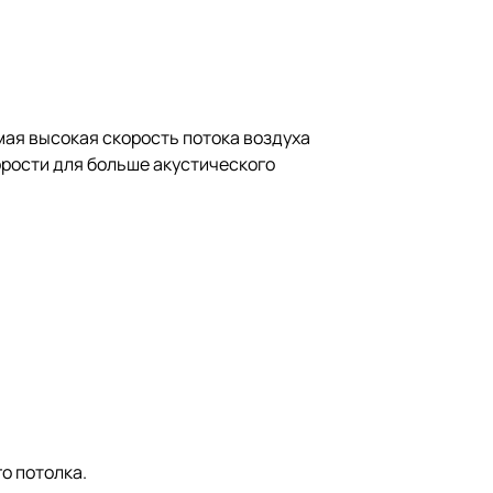
амая высокая скорость потока воздуха
орости для больше акустического
о потолка.