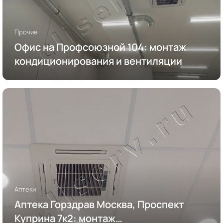
Прочие
Офис на Профсоюзной 104: монтаж
кондиционирования и вентиляции
Аптеки
Аптека Горздрав Москва, Проспект
Куприна 7к2: монтаж