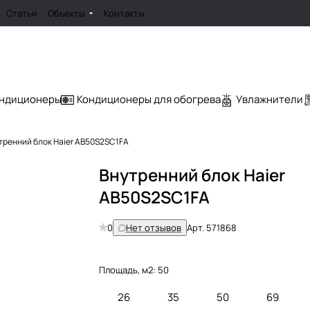
Статьи
Объекты
Контакты
ондиционеры
Кондиционеры для обогрева
Увлажнители
тренний блок Haier AB50S2SC1FA
Внутренний блок Haier
AB50S2SC1FA
0
Нет отзывов
Арт.
571868
Площадь, м2:
50
26
35
50
69