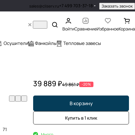
+7 499 703-37-18
Заказать звонок
sales@cliserv.ru
Войти
Сравнение
Избранное
Корзина
Осушители
Фанкойлы
Тепловые завесы
39 889 ₽
49 861 ₽
-20%
В корзину
Купить в 1 клик
71
Много