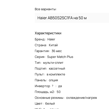
Все варианты:
Haier AB50S2SC1FA на 50 м
Характеристики
Бренд
:
Haier
Страна
:
Китай
Гарантия
:
36 мес
Серия
:
Super Match Plus
Тип
:
мульти-сплит
Подтип
:
кассетный
Пульт
:
в комплекте
Панель
:
опция
Инвертор
:
да
?
Площадь, м2
:
50
Основные режимы
:
охлаждение/нагрев
Цвет
:
белый