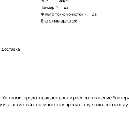
Wi Fi
:
опция
?
Таймер
:
да
?
Фильтр тонкой очистки
:
да
?
Все характеристики
Доставка
ойствами, предотвращает рост и распространение бактери
 и золотистый стафилококк и препятствует их повторному