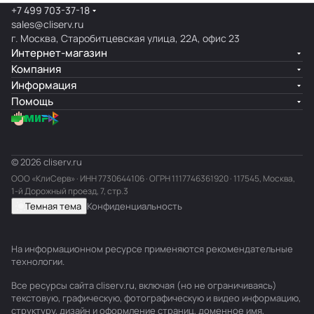
+7 499 703-37-18
sales@cliserv.ru
г. Москва, Старобитцевская улица, 22А, офис 23
Интернет-магазин
Компания
Информация
Помощь
© 2026 cliserv.ru
ООО «КлиСерв» · ИНН
7730644106
· ОГРН 1117746361920 · 117545, Москва,
1-й Дорожный проезд, 7, стр.3
Темная тема
Конфиденциальность
На информационном ресурсе применяются
рекомендательные
технологии
.
Все ресурсы сайта cliserv.ru, включая (но не ограничиваясь)
текстовую, графическую, фотографическую и видео информацию,
структуру, дизайн и оформление страниц, доменное имя,