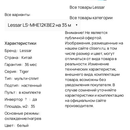
Все товары Lessar
Все варианты:
Все товары категории
Lessar LS-MHE12KBE2 на 35 м
Внимание! Не является
публичной офертой.
Характеристики
Изображения, размещенные на
нашем сайте cliserv.ru, в том
Бренд
:
Lessar
числе размер и цвет, могут
Страна
:
Китай
отличаться от вида товара в
реальности. Изменение
Гарантия
:
36 мес
технических характеристик,
Серия
:
Tiger
внешнего вида, комплектации
Тип
:
мульти-сплит
товара, возможны без
уведомления покупателя. В
Подтип
:
настенный
случае сомнений уточняйте
Пульт
:
в комплекте
характеристики и комплектацию
Инвертор
:
да
?
на официальном сайте
производителя.
Площадь, м2
:
35
Основные режимы
:
охлаждение/нагрев
Цвет
:
белый