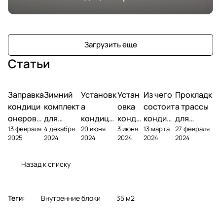
Загрузить еще
Статьи
Заправка
Зимний
Установк
Устан
Из чего
Прокладк
кондици
комплект
а
овка
состоит
а трассы
онеров
для
кондици
конди
кондиц
для
13 февраля
4 декабря
20 июня
3 июня
13 марта
27 февраля
фреоном
кондици
онера на
ционе
ионер?
кондицио
2025
2024
2024
2024
2024
2024
онера
фасаде
ра
нера
Назад к списку
Теги:
Внутренние блоки
35 м2