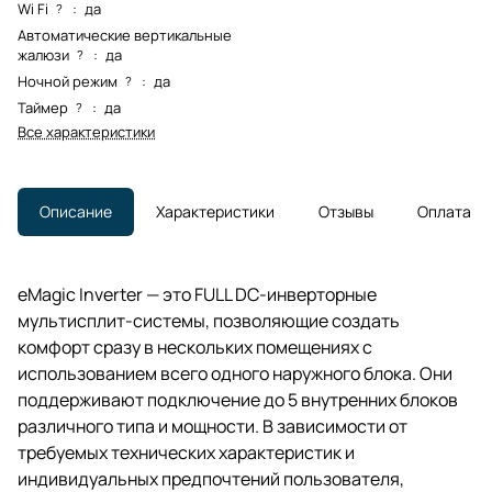
Wi Fi
:
да
?
Автоматические вертикальные
жалюзи
:
да
?
Ночной режим
:
да
?
Таймер
:
да
?
Все характеристики
Описание
Характеристики
Отзывы
Оплата
eMagic Inverter — это FULL DC-инверторные
мультисплит-системы, позволяющие создать
комфорт сразу в нескольких помещениях с
использованием всего одного наружного блока. Они
поддерживают подключение до 5 внутренних блоков
различного типа и мощности. В зависимости от
требуемых технических характеристик и
индивидуальных предпочтений пользователя,