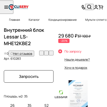
Главная
Каталог
Кондиционирование
Мульти-сплит 
Внутренний блок
29 680 ₽
Lessar LS-
37 100 ₽
-20%
MHE12KBE2
По запросу
0
Нет отзывов
Арт.
610283
Нашли дешевле?
Хочу в подарок
Запросить
Площадь, м2:
35
26
35
52