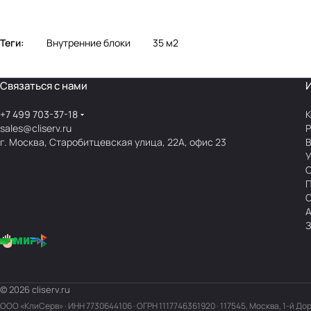
Теги:
Внутренние блоки
35 м2
Связаться с нами
+7 499 703-37-18
К
sales@cliserv.ru
Р
г. Москва, Старобитцевская улица, 22А, офис 23
В
А
З
© 2026 cliserv.ru
ООО «КлиСерв» · ИНН
7730644106
· ОГРН 1117746361920 · 117545, Москва, 1-й До