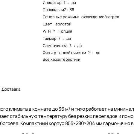
Инвертор
:
да
?
Площадь, м2
:
36
Основные режимы
:
охлаждение/нагрев
Цвет
:
золотой
Wi Fi
:
опция
?
Таймер
:
да
?
Самоочистка
:
да
?
Фильтр тонкой очистки
:
да
?
Все характеристики
Доставка
го климата в комнате до 36 м² и тихо работает на минимал
вает стабильную температуру без резких перепадов и пом
обогреве. Компактный корпус 855×280×204 мм гармонично 