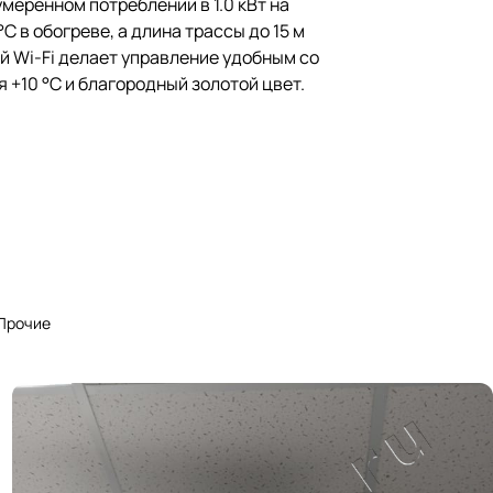
еренном потреблении в 1.0 кВт на
C в обогреве, а длина трассы до 15 м
й Wi-Fi делает управление удобным со
+10 °C и благородный золотой цвет.
Прочие