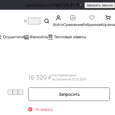
+7 499 703-37-18
Заказать звонок
sales@cliserv.ru
Войти
Сравнение
Избранное
Корзина
Осушители
Фанкойлы
Тепловые завесы
16 320 ₽
Последняя цена
актуальна на 02.10.2023
Запросить
По запросу