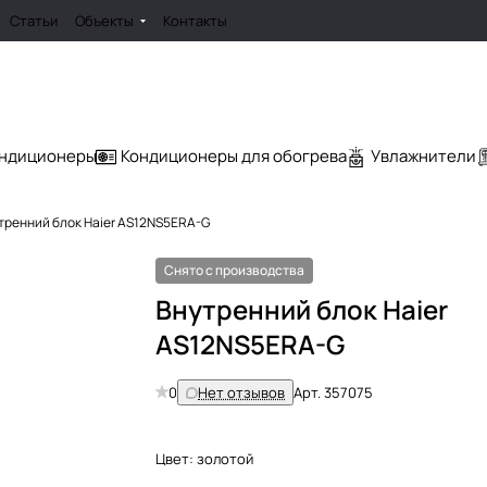
Статьи
Объекты
Контакты
ондиционеры
Кондиционеры для обогрева
Увлажнители
тренний блок Haier AS12NS5ERA-G
Снято с производства
Внутренний блок Haier
AS12NS5ERA-G
0
Нет отзывов
Арт.
357075
Цвет:
золотой