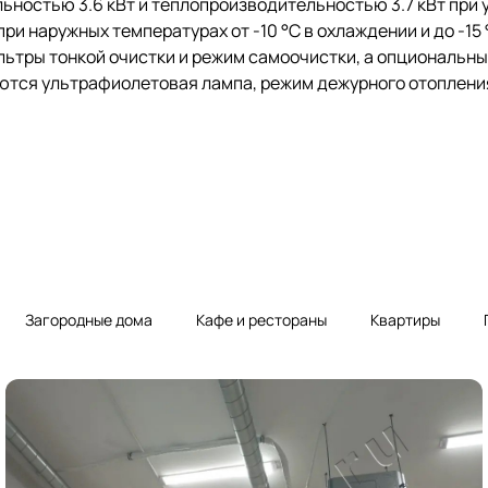
остью 3.6 кВт и теплопроизводительностью 3.7 кВт при ум
ри наружных температурах от -10 °C в охлаждении и до -15 °
ьтры тонкой очистки и режим самоочистки, а опциональны
ются ультрафиолетовая лампа, режим дежурного отопления 
Загородные дома
Кафе и рестораны
Квартиры