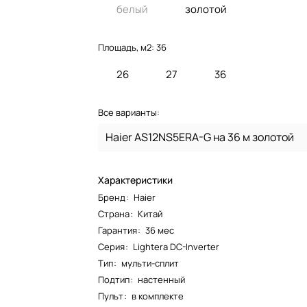
белый
золотой
Площадь, м2:
36
26
27
36
Все варианты:
Haier AS12NS5ERA-G на 36 м золотой
Характеристики
Бренд
:
Haier
Страна
:
Китай
Гарантия
:
36 мес
Серия
:
Lightera DC-Inverter
Тип
:
мульти-сплит
Подтип
:
настенный
Пульт
:
в комплекте