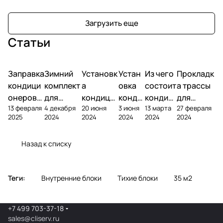
Загрузить еще
Статьи
Заправка
Зимний
Установк
Устан
Из чего
Прокладк
кондици
комплект
а
овка
состоит
а трассы
онеров
для
кондици
конди
кондиц
для
13 февраля
4 декабря
20 июня
3 июня
13 марта
27 февраля
фреоном
кондици
онера на
ционе
ионер?
кондицио
2025
2024
2024
2024
2024
2024
онера
фасаде
ра
нера
Назад к списку
Теги:
Внутренние блоки
Тихие блоки
35 м2
+7 499 703-37-18
sales@cliserv.ru