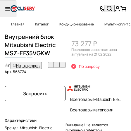
Главная
Каталог
Кондиционирование
Мульти-сплит 
Внутренний блок
73 277 ₽
Mitsubishi Electric
Последняя известная цена
MSZ-EF
35
VGKW
актуальна на 21.02.2022
0
Нет отзывов
По запросу
Арт.
568724
Запросить
Все товары Mitsubishi Electric
Все товары категории
Характеристики
Внимание! Не является
Бренд
:
Mitsubishi Electric
публичной офертой.