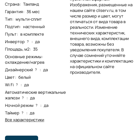
Страна
:
Таиланд
Изображения, размещенные на
нашем сайте cliserv.ru, в том
Гарантия
:
36 мес
числе размер и цвет, могут
Тип
:
мульти-сплит
отличаться от вида товара в
Подтип
:
настенный
реальности. Изменение
технических характеристик,
Пульт
:
в комплекте
внешнего вида, комплектации
Инвертор
:
да
?
товара, возможны без
Площадь, м2
:
35
уведомления покупателя. В
случае сомнений уточняйте
Основные режимы
:
характеристики и комплектацию
охлаждение/нагрев
на официальном сайте
Дизайнерский
:
да
?
производителя.
Цвет
:
белый
Wi Fi
:
да
?
Автоматические вертикальные
жалюзи
:
да
?
Ночной режим
:
да
?
Таймер
:
да
?
Все характеристики