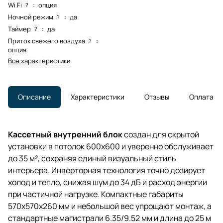
Wi Fi
:
опция
?
Ночной режим
:
да
?
Таймер
:
да
?
Приток свежего воздуха
:
?
опция
Все характеристики
Описание
Характеристики
Отзывы
Оплата
Кассетный внутренний блок
создан для скрытой
установки в потолок 600x600 и уверенно обслуживает
до 35 м², сохраняя единый визуальный стиль
интерьера. Инверторная технология точно дозирует
холод и тепло, снижая шум до 34 дБ и расход энергии
при частичной нагрузке. Компактные габариты
570x570x260 мм и небольшой вес упрощают монтаж, а
стандартные магистрали 6.35/9.52 мм и длина до 25 м