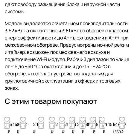
дают свободу размещения блока и наружной части
системы.
Модель выделяется сочетанием производительности
3.52 кВт на охлаждение и 3.81 кВт на обогрев с классом
энергоэффективности до A++ в охлаждении и A+++ при
межсезонном обогреве. Предусмотрены ночной режим
и таймер, возможен подмес свежего воздуха и
подключение Wi‑Fi модуля. Рабочий диапазон по улице
от -15 до +50 °C в охлаждении и до -15...+24 °C в
обогреве, что делает устройство надежным для
круглогодичной эксплуатации в офисах и торговых
зонах.
С этим товаром покупают
15 159
3 244
2 163
122
721
13 293
6 880
4 866
19 155
1 496 ₽
₽
₽
₽
₽
₽
₽
₽
₽
₽
1 869 ₽