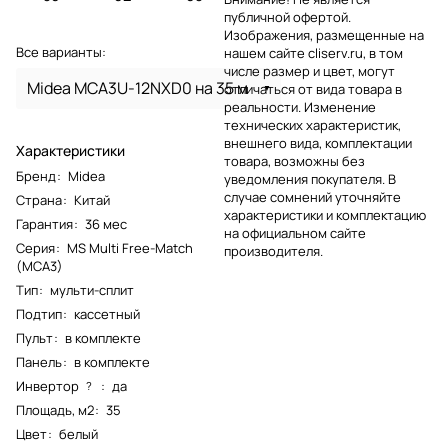
публичной офертой.
Изображения, размещенные на
Все варианты:
нашем сайте cliserv.ru, в том
числе размер и цвет, могут
Midea MCA3U-12NXD0 на 35 м
отличаться от вида товара в
реальности. Изменение
технических характеристик,
внешнего вида, комплектации
Характеристики
товара, возможны без
Бренд
:
Midea
уведомления покупателя. В
случае сомнений уточняйте
Страна
:
Китай
характеристики и комплектацию
Гарантия
:
36 мес
на официальном сайте
Серия
:
MS Multi Free-Match
производителя.
(MCA3)
Тип
:
мульти-сплит
Подтип
:
кассетный
Пульт
:
в комплекте
Панель
:
в комплекте
Инвертор
:
да
?
Площадь, м2
:
35
Цвет
:
белый