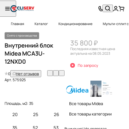
Главная
Каталог
Кондиционирование
Мульти-сплит 
Снято с производства
35 800 ₽
Внутренний блок
Последняя известная цена
Midea MCA3U-
актуальна на 08.05.2023
12NXD0
По запросу
0
Нет отзывов
Арт.
575925
Площадь, м2:
35
Все товары Midea
Все товары категории
20
25
26
35
52
53
Внимание! Не является