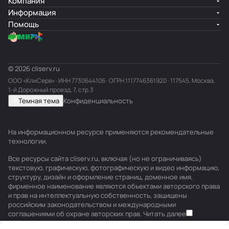
Компания
Информация
Помощь
© 2026 cliserv.ru
ООО «КлиСерв» · ИНН
7730644106
· ОГРН 1117746361920 · 117545, Москва,
1-й Дорожный проезд, 7, стр.3
Темная тема
Конфиденциальность
На информационном ресурсе применяются
рекомендательные
технологии
.
Все ресурсы сайта cliserv.ru, включая (но не ограничиваясь)
текстовую, графическую, фотографическую и видео информацию,
структуру, дизайн и оформление страниц, доменное имя,
фирменное наименование являются объектами авторского права
и прав на интеллектуальную собственность, защищены
российским законодательством и международными
соглашениями об охране авторских прав.
Читать далее