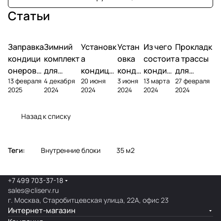
Статьи
Заправка
Зимний
Установк
Устан
Из чего
Прокладк
кондици
комплект
а
овка
состоит
а трассы
онеров
для
кондици
конди
кондиц
для
13 февраля
4 декабря
20 июня
3 июня
13 марта
27 февраля
фреоном
кондици
онера на
ционе
ионер?
кондицио
2025
2024
2024
2024
2024
2024
онера
фасаде
ра
нера
Назад к списку
Теги:
Внутренние блоки
35 м2
+7 499 703-37-18
sales@cliserv.ru
г. Москва, Старобитцевская улица, 22А, офис 23
Интернет-магазин