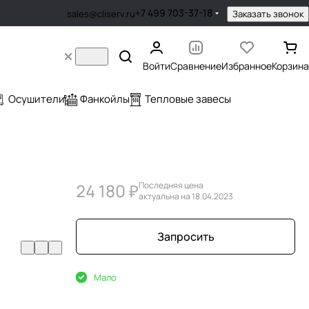
+7 499 703-37-18
Заказать звонок
sales@cliserv.ru
Войти
Сравнение
Избранное
Корзина
Осушители
Фанкойлы
Тепловые завесы
24 180 ₽
Последняя цена
актуальна на 18.04.2023
Запросить
Мало