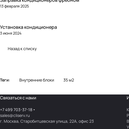
Заправка кондиционеров фреоном
13 февраля 2025
Установка кондиционера
3 июня 2024
Назад к списку
Теги:
Внутренние блоки
35 м2
Связаться с нами
+7 499 703-37-18
К
sales@cliserv.ru
Р
г. Москва, Старобитцевская улица, 22А, офис 23
В