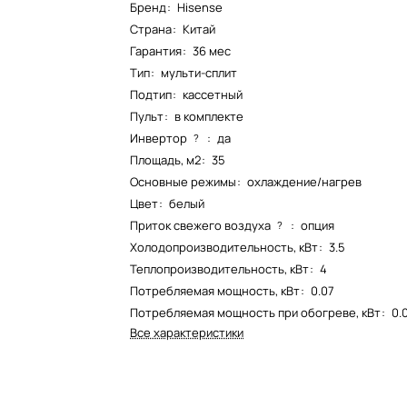
Бренд
:
Hisense
Страна
:
Китай
Гарантия
:
36 мес
Тип
:
мульти-сплит
Подтип
:
кассетный
Пульт
:
в комплекте
Инвертор
:
да
?
Площадь, м2
:
35
Основные режимы
:
охлаждение/нагрев
Цвет
:
белый
Приток свежего воздуха
:
опция
?
Холодопроизводительность, кВт
:
3.5
Теплопроизводительность, кВт
:
4
Потребляемая мощность, кВт
:
0.07
Потребляемая мощность при обогреве, кВт
:
0.
Все характеристики