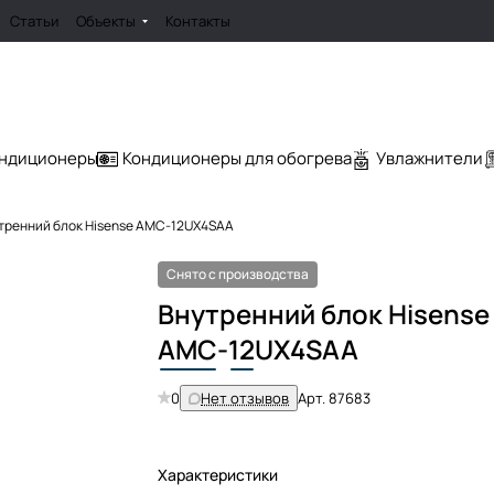
Статьи
Объекты
Контакты
ондиционеры
Кондиционеры для обогрева
Увлажнители
тренний блок Hisense AMC-12UX4SAA
Снято с производства
Внутренний блок Hisense
AMC
-
12
UX4SAA
0
Нет отзывов
Арт.
87683
Характеристики