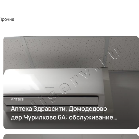
Прочие
Аптеки
Аптека Здравсити, Домодедово
дер.Чурилково 6А: обслуживание
кондиционирования