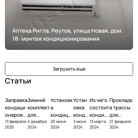
Аптека Ригла, Реутов, улица Новая, дом
18: монтаж кондиционирования
Загрузить еще
Статьи
Заправка
Зимний
Установк
Устан
Из чего
Прокладк
кондици
комплект
а
овка
состоит
а трассы
онеров
для
кондици
конди
кондиц
для
13 февраля
4 декабря
20 июня
3 июня
13 марта
27 февраля
фреоном
кондици
онера на
ционе
ионер?
кондицио
2025
2024
2024
2024
2024
2024
онера
фасаде
ра
нера