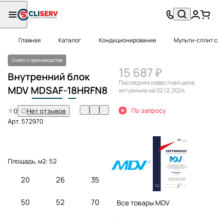
Главная
Каталог
Кондиционирование
Мульти-сплит 
Снято с производства
15 687 ₽
Внутренний блок
Последняя известная цена
MDV
MDSAF
-
18
HRFN8
актуальна на 02.12.2024
По запросу
0
Нет отзывов
Арт.
572970
Площадь, м2:
52
20
26
35
50
52
70
Все товары MDV