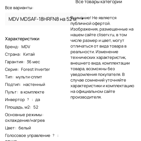
Все товары категории
Все варианты:
Внимание! Не является
MDV MDSAF-18HRFN8 на 52 м
публичной офертой.
Изображения, размещенные на
нашем сайте cliserv.ru, в том
Характеристики
числе размер и цвет, могут
отличаться от вида товара в
Бренд
:
MDV
реальности. Изменение
Страна
:
Китай
технических характеристик,
Гарантия
:
36 мес
внешнего вида, комплектации
товара, возможны без
Серия
:
Forest Inverter
уведомления покупателя. В
Тип
:
мульти-сплит
случае сомнений уточняйте
Подтип
:
настенный
характеристики и комплектацию
на официальном сайте
Пульт
:
в комплекте
производителя.
Инвертор
:
да
?
Площадь, м2
:
52
Основные режимы
:
охлаждение/нагрев
Цвет
:
белый
Голосовое управление
:
?
опция