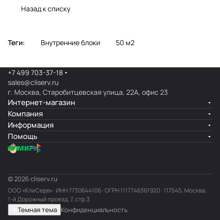
Назад к списку
Теги:
Внутренние блоки
50 м2
+7 499 703-37-18
sales@cliserv.ru
г. Москва, Старобитцевская улица, 22А, офис 23
Интернет-магазин
Компания
Информация
Помощь
© 2026 cliserv.ru
ООО «КлиСерв» · ИНН
7730644106
· ОГРН 1117746361920 · 117545, Москва,
1-й Дорожный проезд, 7, стр.3
Темная тема
Конфиденциальность