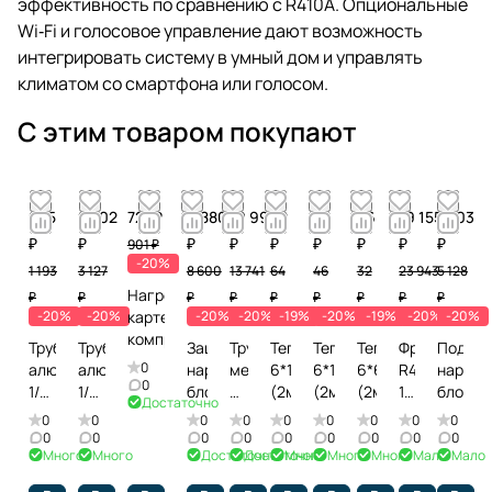
эффективность по сравнению с R410A. Опциональные
Wi‑Fi и голосовое управление дают возможность
интегрировать систему в умный дом и управлять
климатом со смартфона или голосом.
С этим товаром покупают
955
2 502
721 ₽
6 880
10 993
52
37
26
19 155
4 103
₽
₽
₽
₽
₽
₽
₽
₽
₽
901 ₽
-20%
1 193
3 127
8 600
13 741
64
46
32
23 943
5 128
Нагреватель
₽
₽
₽
₽
₽
₽
₽
₽
₽
-20%
-20%
картера
-20%
-20%
-19%
-20%
-19%
-20%
-20%
компрессора
Труба
Труба
Защита
Труба
Теплоизоляция
Теплоизоляция
Теплоизоляция
Фреон
Подста
0
алюминиевая
алюминиевая
наружного
медная
6*15
6*10
6*6
R410А,
наружн
0
1/4
1/2
блока
5/8
(2м)
(2м)
(2м)
11,3
блока
Достаточно
(15м)
(15м)
(15м)
кг
0
0
0
0
0
0
0
0
0
0
0
0
0
0
0
0
0
0
Много
Много
Достаточно
Достаточно
Много
Много
Много
Мало
Мало