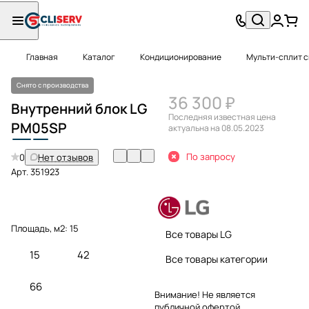
Главная
Каталог
Кондиционирование
Мульти-сплит 
Снято с производства
36 300 ₽
Внутренний блок LG
Последняя известная цена
PM
05
SP
актуальна на 08.05.2023
По запросу
0
Нет отзывов
Арт.
351923
Площадь, м2:
15
Все товары LG
15
42
Все товары категории
66
Внимание! Не является
публичной офертой.