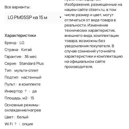
Изображения, размещенные на
Все варианты:
нашем сайте cliserv.ru, в том
числе размер и цвет, могут
LG PM05SP на 15 м
отличаться от вида товара в
реальности. Изменение
технических характеристик,
Характеристики
внешнего вида, комплектации
товара, возможны без
Бренд
:
LG
уведомления покупателя. В
Страна
:
Китай
случае сомнений уточняйте
характеристики и комплектацию
Гарантия
:
36 мес
на официальном сайте
Серия
:
Standard Plus
производителя.
Тип
:
мульти-сплит
Подтип
:
настенный
Пульт
:
в комплекте
Инвертор
:
да
?
Площадь, м2
:
15
Основные режимы
:
охлаждение/нагрев
Цвет
:
белый
Wi Fi
:
опция
?