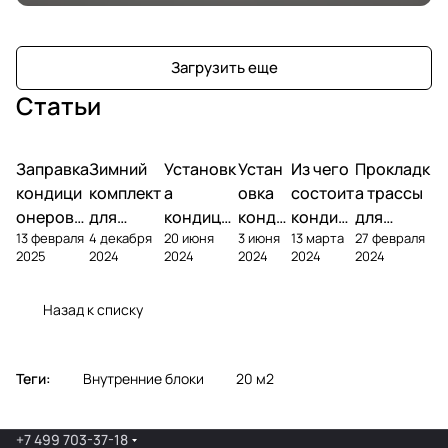
Загрузить еще
Статьи
Заправка
Зимний
Установк
Устан
Из чего
Прокладк
кондици
комплект
а
овка
состоит
а трассы
онеров
для
кондици
конди
кондиц
для
13 февраля
4 декабря
20 июня
3 июня
13 марта
27 февраля
фреоном
кондици
онера на
ционе
ионер?
кондицио
2025
2024
2024
2024
2024
2024
онера
фасаде
ра
нера
Назад к списку
Теги:
Внутренние блоки
20 м2
+7 499 703-37-18