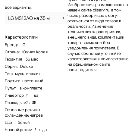
Изображения, размещенные на
Все варианты:
нашем сайте cliserv.ru, в том
числе размер и цвет, могут
LG MS12AQ на 35 м
отличаться от вида товара в
реальности. Изменение
технических характеристик,
Характеристики
внешнего вида, комплектации
товара, возможны без
Бренд
:
LG
уведомления покупателя. В
Страна
:
Южная Корея
случае сомнений уточняйте
характеристики и комплектацию
Гарантия
:
36 мес
на официальном сайте
Серия
:
Deluxe
производителя.
Тип
:
мульти-сплит
Подтип
:
настенный
Пульт
:
в комплекте
Инвертор
:
да
?
Площадь, м2
:
35
Основные режимы
:
охлаждение/нагрев
Цвет
:
белый
Ночной режим
:
да
?