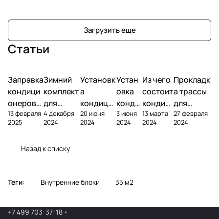
Загрузить еще
Статьи
Заправка
Зимний
Установк
Устан
Из чего
Прокладк
кондици
комплект
а
овка
состоит
а трассы
онеров
для
кондици
конди
кондиц
для
13 февраля
4 декабря
20 июня
3 июня
13 марта
27 февраля
фреоном
кондици
онера на
ционе
ионер?
кондицио
2025
2024
2024
2024
2024
2024
онера
фасаде
ра
нера
Назад к списку
Теги:
Внутренние блоки
35 м2
+7 499 703-37-18