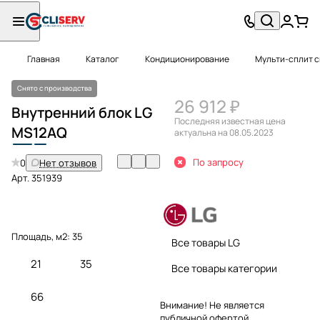
Главная
Каталог
Кондиционирование
Мульти-сплит 
Снято с производства
26 912 ₽
Внутренний блок LG
Последняя известная цена
MS
12
AQ
актуальна на 08.05.2023
По запросу
0
Нет отзывов
Арт.
351939
Площадь, м2:
35
Все товары LG
21
35
Все товары категории
66
Внимание! Не является
публичной офертой.