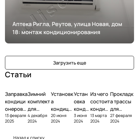
Аптека Ригла, Реутов, улица Новая, дом
18: монтаж кондиционирования
Загрузить еще
Статьи
Заправка
Зимний
Установк
Устан
Из чего
Прокладк
кондици
комплект
а
овка
состоит
а трассы
онеров
для
кондици
конди
кондиц
для
13 февраля
4 декабря
20 июня
3 июня
13 марта
27 февраля
фреоном
кондици
онера на
ционе
ионер?
кондицио
2025
2024
2024
2024
2024
2024
онера
фасаде
ра
нера
Назад к списку