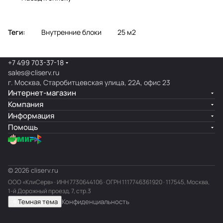
Теги:
Внутренние блоки
25 м2
+7 499 703-37-18
sales@cliserv.ru
г. Москва, Старобитцевская улица, 22А, офис 23
Интернет-магазин
Компания
Информация
Помощь
© 2026 cliserv.ru
ООО «КлиСерв» · ИНН
7730644106
· ОГРН 1117746361920 · 117545, Москва,
1-й Дорожный проезд, 7, стр.3
Темная тема
Конфиденциальность