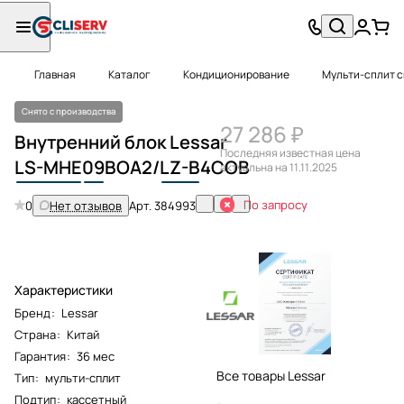
Главная
Каталог
Кондиционирование
Мульти-сплит 
Снято с производства
27 286 ₽
Внутренний блок Lessar
Последняя известная цена
LS-MHE
09
BOA2/
LZ-B
4COB
актуальна на 11.11.2025
По запросу
0
Нет отзывов
Арт.
384993
Характеристики
Бренд
:
Lessar
Страна
:
Китай
Гарантия
:
36 мес
Все товары Lessar
Тип
:
мульти-сплит
Подтип
:
кассетный