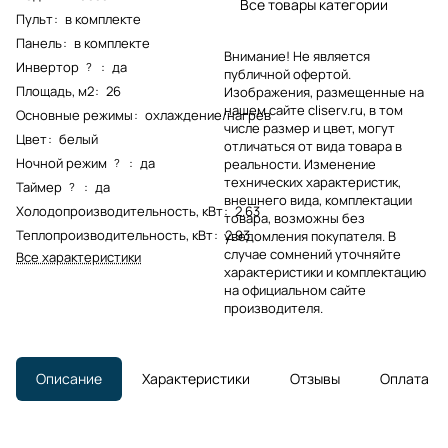
Все товары категории
Пульт
:
в комплекте
Панель
:
в комплекте
Внимание! Не является
Инвертор
:
да
?
публичной офертой.
Площадь, м2
:
26
Изображения, размещенные на
нашем сайте cliserv.ru, в том
Основные режимы
:
охлаждение/нагрев
числе размер и цвет, могут
Цвет
:
белый
отличаться от вида товара в
Ночной режим
:
да
?
реальности. Изменение
технических характеристик,
Таймер
:
да
?
внешнего вида, комплектации
Холодопроизводительность, кВт
:
2.63
товара, возможны без
Теплопроизводительность, кВт
:
2.93
уведомления покупателя. В
случае сомнений уточняйте
Все характеристики
характеристики и комплектацию
на официальном сайте
производителя.
Описание
Характеристики
Отзывы
Оплата