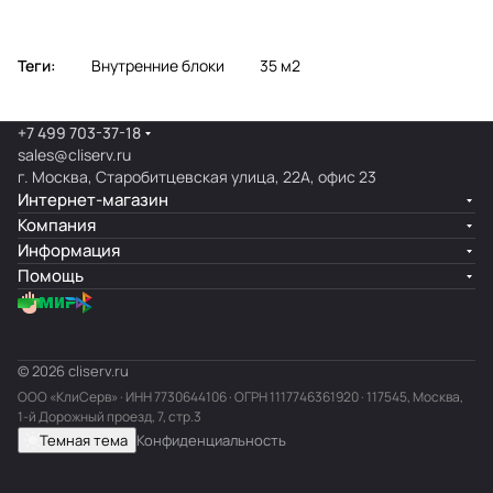
Теги:
Внутренние блоки
35 м2
+7 499 703-37-18
sales@cliserv.ru
г. Москва, Старобитцевская улица, 22А, офис 23
Интернет-магазин
Компания
Информация
Помощь
© 2026 cliserv.ru
ООО «КлиСерв» · ИНН
7730644106
· ОГРН 1117746361920 · 117545, Москва,
1-й Дорожный проезд, 7, стр.3
Темная тема
Конфиденциальность