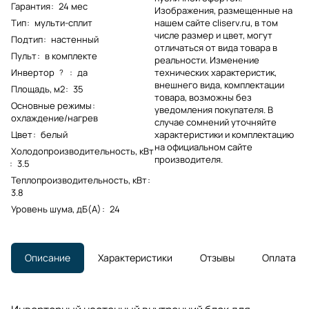
Гарантия
:
24 мес
Изображения, размещенные на
Тип
:
мульти-сплит
нашем сайте cliserv.ru, в том
числе размер и цвет, могут
Подтип
:
настенный
отличаться от вида товара в
Пульт
:
в комплекте
реальности. Изменение
Инвертор
:
да
технических характеристик,
?
внешнего вида, комплектации
Площадь, м2
:
35
товара, возможны без
Основные режимы
:
уведомления покупателя. В
охлаждение/нагрев
случае сомнений уточняйте
Цвет
:
белый
характеристики и комплектацию
на официальном сайте
Холодопроизводительность, кВт
производителя.
:
3.5
Теплопроизводительность, кВт
:
3.8
Уровень шума, дБ(А)
:
24
Описание
Характеристики
Отзывы
Оплата