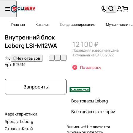
Главная
Каталог
Кондиционирование
Мульти-сплит 
Внутренний блок
12 100 ₽
Leberg LSI-M12WA
Последняя известная цена
актуальна на 04.08.2022
0
Нет отзывов
Арт.
527314
По запросу
Запросить
Все товары Leberg
Все товары категории
Характеристики
Бренд
:
Leberg
Внимание! Не является
Страна
:
Китай
публичной офертой.