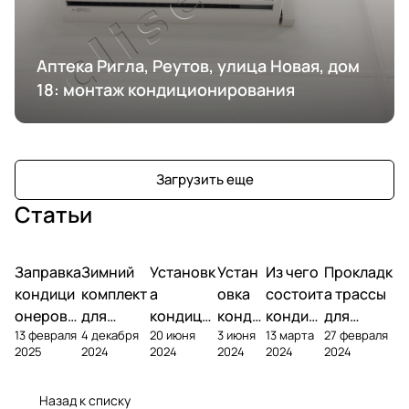
Аптека Ригла, Реутов, улица Новая, дом
18: монтаж кондиционирования
Загрузить еще
Статьи
Заправка
Зимний
Установк
Устан
Из чего
Прокладк
кондици
комплект
а
овка
состоит
а трассы
онеров
для
кондици
конди
кондиц
для
13 февраля
4 декабря
20 июня
3 июня
13 марта
27 февраля
фреоном
кондици
онера на
ционе
ионер?
кондицио
2025
2024
2024
2024
2024
2024
онера
фасаде
ра
нера
Назад к списку