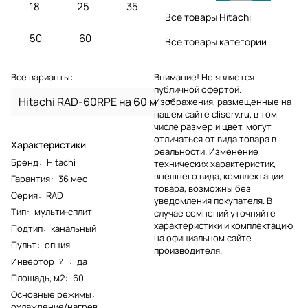
18
25
35
Все товары Hitachi
50
60
Все товары категории
Все варианты:
Внимание! Не является
публичной офертой.
Hitachi RAD-60RPE на 60 м
Изображения, размещенные на
нашем сайте cliserv.ru, в том
числе размер и цвет, могут
отличаться от вида товара в
Характеристики
реальности. Изменение
Бренд
:
Hitachi
технических характеристик,
внешнего вида, комплектации
Гарантия
:
36 мес
товара, возможны без
Серия
:
RAD
уведомления покупателя. В
Тип
:
мульти-сплит
случае сомнений уточняйте
характеристики и комплектацию
Подтип
:
канальный
на официальном сайте
Пульт
:
опция
производителя.
Инвертор
:
да
?
Площадь, м2
:
60
Основные режимы
:
охлаждение/нагрев