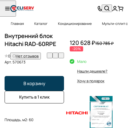
Главная
Каталог
Кондиционирование
Мульти-сплит 
Внутренний блок
120 628 ₽
Hitachi RAD-60RPE
150 785 ₽
-20%
0
Нет отзывов
Мало
Арт.
570673
Нашли дешевле?
Хочу в подарок
В корзину
Купить в 1 клик
Площадь, м2:
60