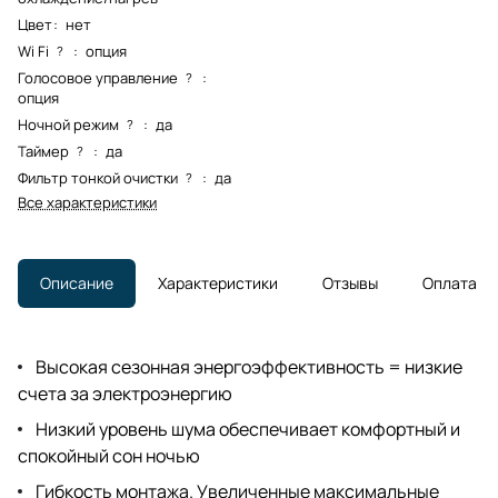
Цвет
:
нет
Wi Fi
:
опция
?
Голосовое управление
:
?
опция
Ночной режим
:
да
?
Таймер
:
да
?
Фильтр тонкой очистки
:
да
?
Все характеристики
Описание
Характеристики
Отзывы
Оплата
Высокая сезонная энергоэффективность = низкие
счета за электроэнергию
Низкий уровень шума обеспечивает комфортный и
спокойный сон ночью
Гибкость монтажа. Увеличенные максимальные