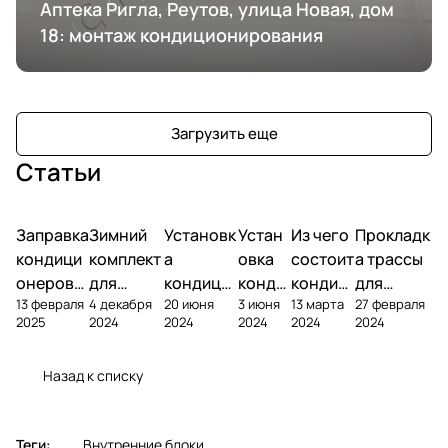
Аптека Ригла, Реутов, улица Новая, дом
18: монтаж кондиционирования
Загрузить еще
Статьи
Заправка
Зимний
Установк
Устан
Из чего
Прокладк
кондици
комплект
а
овка
состоит
а трассы
онеров
для
кондици
конди
кондиц
для
13 февраля
4 декабря
20 июня
3 июня
13 марта
27 февраля
фреоном
кондици
онера на
ционе
ионер?
кондицио
2025
2024
2024
2024
2024
2024
онера
фасаде
ра
нера
Назад к списку
Теги:
Внутренние блоки