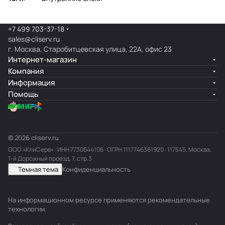
+7 499 703-37-18
sales@cliserv.ru
г. Москва, Старобитцевская улица, 22А, офис 23
Интернет-магазин
Компания
Информация
Помощь
© 2026 cliserv.ru
ООО «КлиСерв» · ИНН
7730644106
· ОГРН 1117746361920 · 117545, Москва,
1-й Дорожный проезд, 7, стр.3
Темная тема
Конфиденциальность
На информационном ресурсе применяются
рекомендательные
технологии
.