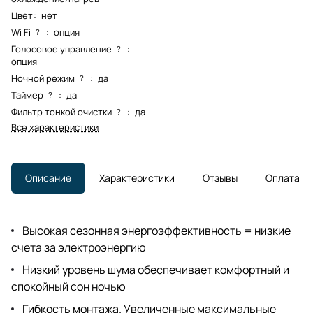
Цвет
:
нет
Wi Fi
:
опция
?
Голосовое управление
:
?
опция
Ночной режим
:
да
?
Таймер
:
да
?
Фильтр тонкой очистки
:
да
?
Все характеристики
Описание
Характеристики
Отзывы
Оплата
Высокая сезонная энергоэффективность = низкие
счета за электроэнергию
Низкий уровень шума обеспечивает комфортный и
спокойный сон ночью
Гибкость монтажа. Увеличенные максимальные