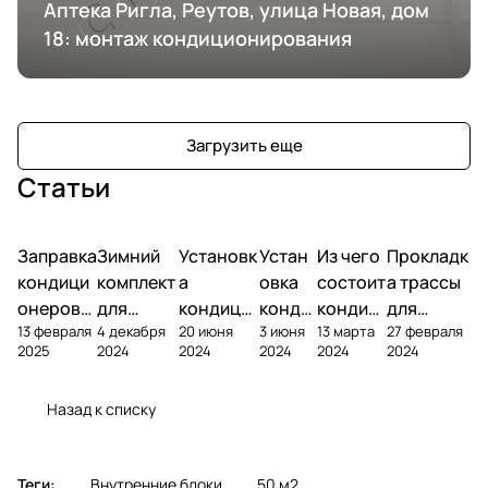
Аптека Ригла, Реутов, улица Новая, дом
18: монтаж кондиционирования
Загрузить еще
Статьи
Заправка
Зимний
Установк
Устан
Из чего
Прокладк
кондици
комплект
а
овка
состоит
а трассы
онеров
для
кондици
конди
кондиц
для
13 февраля
4 декабря
20 июня
3 июня
13 марта
27 февраля
фреоном
кондици
онера на
ционе
ионер?
кондицио
2025
2024
2024
2024
2024
2024
онера
фасаде
ра
нера
Назад к списку
Теги:
Внутренние блоки
50 м2