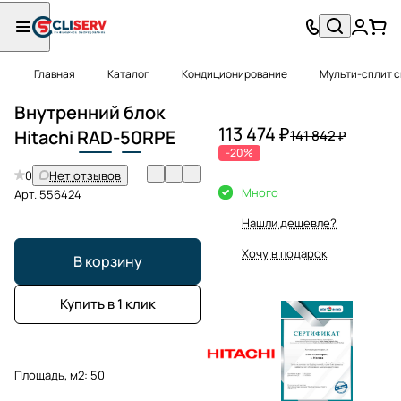
Главная
Каталог
Кондиционирование
Мульти-сплит 
Внутренний блок
113 474 ₽
Hitachi
RAD
-
50
RPE
141 842 ₽
-20%
0
Нет отзывов
Много
Арт.
556424
Нашли дешевле?
Хочу в подарок
В корзину
Купить в 1 клик
Площадь, м2:
50