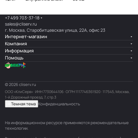
+7 499 703-37-18
sales@cliserv.ru
г. Москва, Старобитцевская улица, 22А, офис 23
Интернет-магазин
Компания
Информация
Помощь
© 2026 cliserv.ru
ООО «КлиСерв» · ИНН
7730644106
· ОГРН 1117746361920 · 117545, Москва,
1-й Дорожный проезд, 7, стр.3
Темная тема
Конфиденциальность
На информационном ресурсе применяются
рекомендательные
технологии
.