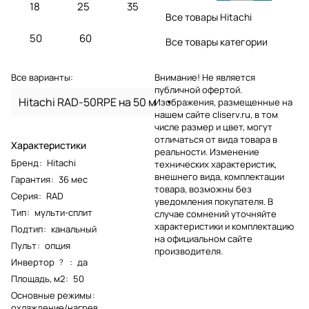
18
25
35
Все товары Hitachi
50
60
Все товары категории
Все варианты:
Внимание! Не является
публичной офертой.
Hitachi RAD-50RPE на 50 м
Изображения, размещенные на
нашем сайте cliserv.ru, в том
числе размер и цвет, могут
отличаться от вида товара в
Характеристики
реальности. Изменение
Бренд
:
Hitachi
технических характеристик,
внешнего вида, комплектации
Гарантия
:
36 мес
товара, возможны без
Серия
:
RAD
уведомления покупателя. В
Тип
:
мульти-сплит
случае сомнений уточняйте
характеристики и комплектацию
Подтип
:
канальный
на официальном сайте
Пульт
:
опция
производителя.
Инвертор
:
да
?
Площадь, м2
:
50
Основные режимы
:
охлаждение/нагрев