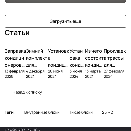
Загрузить еще
Статьи
Заправка
Зимний
Установк
Устан
Из чего
Прокладк
кондици
комплект
а
овка
состоит
а трассы
онеров
для
кондици
конди
кондиц
для
13 февраля
4 декабря
20 июня
3 июня
13 марта
27 февраля
фреоном
кондици
онера на
ционе
ионер?
кондицио
2025
2024
2024
2024
2024
2024
онера
фасаде
ра
нера
Назад к списку
Теги:
Внутренние блоки
Тихие блоки
25 м2
+7 499 703-37-18