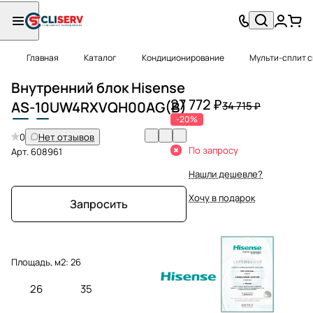
Главная
Каталог
Кондиционирование
Мульти-сплит 
Внутренний блок Hisense
27 772 ₽
AS
-
10
UW4RXVQH00AG(B)
34 715 ₽
-20%
0
Нет отзывов
По запросу
Арт.
608961
Нашли дешевле?
Хочу в подарок
Запросить
Площадь, м2:
26
26
35