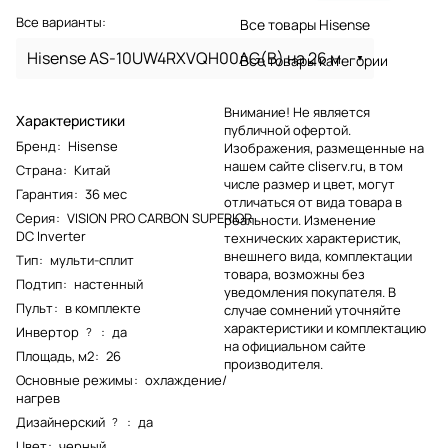
Все варианты:
Все товары Hisense
Hisense AS-10UW4RXVQH00AG(B) на 26 м
Все товары категории
Внимание! Не является
Характеристики
публичной офертой.
Бренд
:
Hisense
Изображения, размещенные на
нашем сайте cliserv.ru, в том
Страна
:
Китай
числе размер и цвет, могут
Гарантия
:
36 мес
отличаться от вида товара в
Серия
:
VISION PRO CARBON SUPERIOR
реальности. Изменение
DC Inverter
технических характеристик,
внешнего вида, комплектации
Тип
:
мульти-сплит
товара, возможны без
Подтип
:
настенный
уведомления покупателя. В
Пульт
:
в комплекте
случае сомнений уточняйте
характеристики и комплектацию
Инвертор
:
да
?
на официальном сайте
Площадь, м2
:
26
производителя.
Основные режимы
:
охлаждение/
нагрев
Дизайнерский
:
да
?
Цвет
:
черный