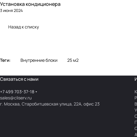
Установка кондиционера
3 июня 2024
Назад к списку
Теги:
Внутренние блоки
25 м2
Связаться с нами
+7 499 703-37-18
К
sales@cliserv.ru
Р
г. Москва, Старобитцевская улица, 22А, офис 23
В
А