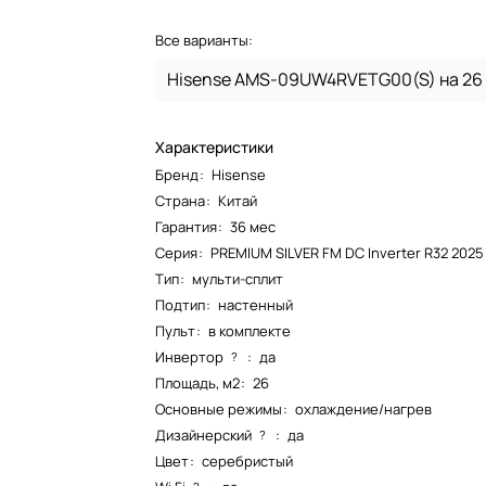
Все варианты:
Hisense AMS-09UW4RVETG00(S) на 26
Характеристики
Бренд
:
Hisense
Страна
:
Китай
Гарантия
:
36 мес
Серия
:
PREMIUM SILVER FM DC Inverter R32 2025
Тип
:
мульти-сплит
Подтип
:
настенный
Пульт
:
в комплекте
Инвертор
:
да
?
Площадь, м2
:
26
Основные режимы
:
охлаждение/нагрев
Дизайнерский
:
да
?
Цвет
:
серебристый