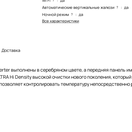
Wi Fi
:
да
?
Автоматические вертикальные жалюзи
:
да
?
Ночной режим
:
да
?
Все характеристики
Доставка
verter выполнены в серебряном цвете, а передняя панель 
RA Hi Density высокой очистки нового поколения, который 
) позволяет контролировать температуру непосредственно