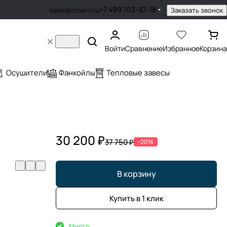
+7 499 703-37-18
Заказать звонок
sales@cliserv.ru
Войти
Сравнение
Избранное
Корзина
Осушители
Фанкойлы
Тепловые завесы
30 200 ₽
37 750 ₽
-20%
В корзину
Купить в 1 клик
Много