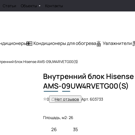
Статьи
Объекты
Контакты
ондиционеры
Кондиционеры для обогрева
Увлажнители
тренний блок Hisense AMS-09UW4RVETG00(S)
Внутренний блок Hisense
AMS
-
09
UW4RVETG00(S)
0
Нет отзывов
Арт.
603733
Площадь, м2:
26
26
35