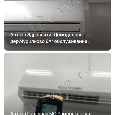
Аптека Здравсити, Домодедово
дер.Чурилково 6А: обслуживание
кондиционирования
Аптека Горздрав МО Раменское, ул