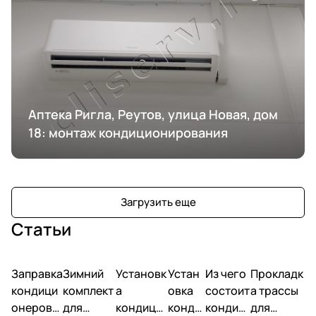
Аптека Ригла, Реутов, улица Новая, дом
18: монтаж кондиционирования
Загрузить еще
Статьи
Заправка
Зимний
Установк
Устан
Из чего
Прокладк
кондици
комплект
а
овка
состоит
а трассы
онеров
для
кондици
конди
кондиц
для