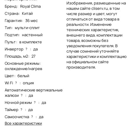
Изображения, размещенные на
Бренд
:
Royal Clima
нашем сайте cliserv.ru, в том
Страна
:
Китай
числе размер и цвет, могут
отличаться от вида товара в
Гарантия
:
36 мес
реальности. Изменение
Тип
:
мульти-сплит
технических характеристик,
Подтип
:
настенный
внешнего вида, комплектации
товара, возможны без
Пульт
:
в комплекте
уведомления покупателя. В
Инвертор
:
да
?
случае сомнений уточняйте
Площадь, м2
:
27
характеристики и комплектацию
на официальном сайте
Основные режимы
:
производителя.
охлаждение/нагрев
Цвет
:
белый
Wi Fi
:
опция
?
Автоматические вертикальные
жалюзи
:
да
?
Ночной режим
:
да
?
Таймер
:
да
?
Самоочистка
:
да
?
Все характеристики