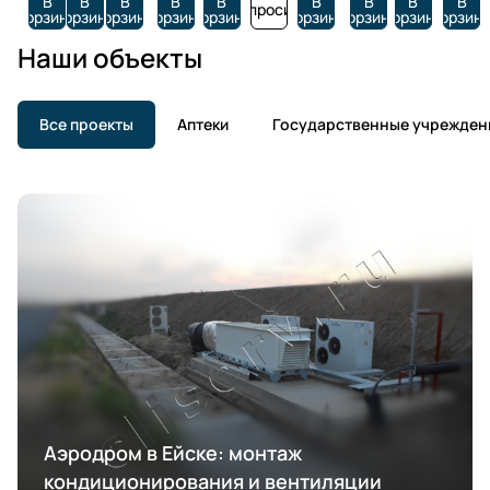
В
В
В
В
В
В
В
В
В
Запросить
корзину
корзину
корзину
корзину
корзину
корзину
корзину
корзину
корзин
Наши объекты
Все проекты
Аптеки
Государственные учрежден
Аэродром в Ейске: монтаж
кондиционирования и вентиляции