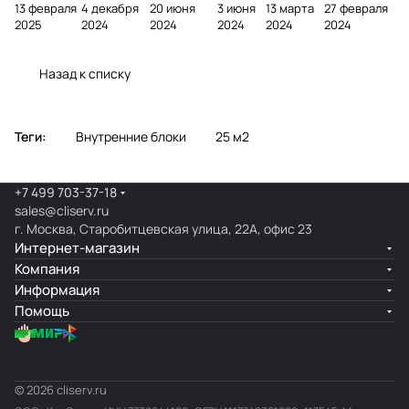
13 февраля
4 декабря
20 июня
3 июня
13 марта
27 февраля
фреоном
кондици
онера на
ционе
ионер?
кондицио
2025
2024
2024
2024
2024
2024
онера
фасаде
ра
нера
Назад к списку
Теги:
Внутренние блоки
25 м2
+7 499 703-37-18
sales@cliserv.ru
г. Москва, Старобитцевская улица, 22А, офис 23
Интернет-магазин
Компания
Информация
Помощь
© 2026 cliserv.ru