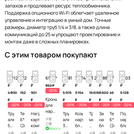
запахов и продлевает ресурс теплообменника.
Поддержка опционного Wi‑Fi облегчает удаленное
управление и интеграцию в умный дом. Точные
размеры, диаметр труб 1/4 и 3/8, а также длина
коммуникаций до 25 м упрощают проектирование и
монтаж даже в сложных планировках.
С этим товаром покупают
3 912
122
721
690 ₽
4 781
2 524
13 293
6 880
37
4 103
₽
₽
₽
₽
₽
₽
₽
₽
₽
862 ₽
-20%
4 890
152
901
5 976
3 154
16 616
8 600
46
5 128
Кронштейн
₽
₽
₽
₽
₽
₽
₽
₽
₽
-20%
-20%
-20%
для
-20%
-20%
-20%
-20%
-20%
-20%
наружного
Труба
Теплоизоляция
Нагреватель
Труба
Козырек
Труба
Защита
Теплоизоля
Подст
блока
0
алюминиевая
6*19
картера
алюминиевая
наружного
медная
наружного
6*10
наруж
до
0
5/8
(2м)
компрессора
3/4
блока
3/4
блока
(2м)
блока
Много
4,5
(15м)
(15м)
до 4
(15м)
0
0
0
0
0
0
0
0
0