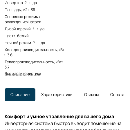
Инвертор
:
да
?
Площадь, м2
:
36
Основные режимы
:
охлаждение/нагрев
Дизайнерский
:
да
?
Цвет
:
белый
Ночной режим
:
да
?
Холодопроизводительность, кВт
:
3.6
Теплопроизводительность, кВт
:
3.7
Все характеристики
Описание
Характеристики
Отзывы
Оплата
Комфорт и умное управление для вашего дома
Инверторная система быстро выводит помещение на