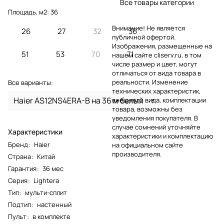
Все товары категории
Площадь, м2:
36
Внимание! Не является
26
27
32
36
публичной офертой.
Изображения, размещенные на
51
53
70
71
нашем сайте cliserv.ru, в том
числе размер и цвет, могут
отличаться от вида товара в
реальности. Изменение
Все варианты:
технических характеристик,
Haier AS12NS4ERA-B на 36 м белый
внешнего вида, комплектации
товара, возможны без
уведомления покупателя. В
случае сомнений уточняйте
Характеристики
характеристики и комплектацию
Бренд
:
Haier
на официальном сайте
производителя.
Страна
:
Китай
Гарантия
:
36 мес
Серия
:
Lightera
Тип
:
мульти-сплит
Подтип
:
настенный
Пульт
:
в комплекте