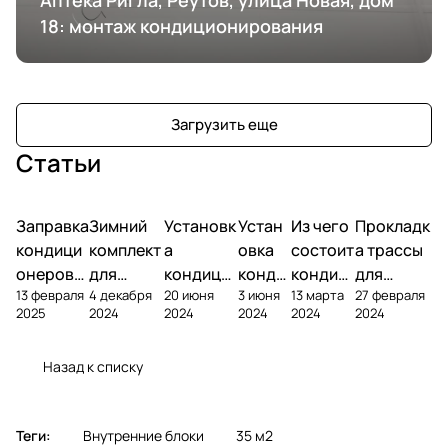
18: монтаж кондиционирования
Загрузить еще
Статьи
Заправка
Зимний
Установк
Устан
Из чего
Прокладк
кондици
комплект
а
овка
состоит
а трассы
онеров
для
кондици
конди
кондиц
для
13 февраля
4 декабря
20 июня
3 июня
13 марта
27 февраля
фреоном
кондици
онера на
ционе
ионер?
кондицио
2025
2024
2024
2024
2024
2024
онера
фасаде
ра
нера
Назад к списку
Теги:
Внутренние блоки
35 м2