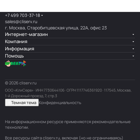
+7 499 703-37-18
sales@cliserv.ru
г. Москва, Старобитцевская улица, 22А, офис 23
Интернет-магазин
Компания
Информация
Помощь
© 2026 cliserv.ru
ООО «КлиСерв» · ИНН
7730644106
· ОГРН 1117746361920 · 117545, Москва,
1-й Дорожный проезд, 7, стр.3
Темная тема
Конфиденциальность
На информационном ресурсе применяются
рекомендательные
технологии
.
Все ресурсы сайта cliserv.ru, включая (но не ограничиваясь)