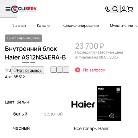
Главная
Каталог
Кондиционирование
Мульти-сплит 
Снято с производства
23 700 ₽
Внутренний блок
Последняя известная цена
Haier
AS
12
NS4ERA-B
актуальна на 08.05.2023
По запросу
0
Нет отзывов
Арт.
85612
Цвет:
белый
белый
золотой
черный
Все товары Haier