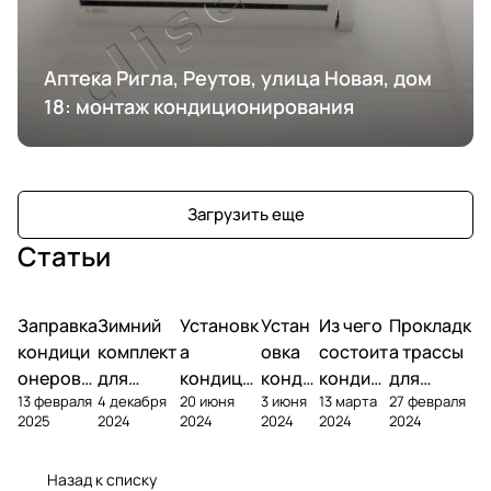
Аптека Ригла, Реутов, улица Новая, дом
18: монтаж кондиционирования
Загрузить еще
Статьи
Заправка
Зимний
Установк
Устан
Из чего
Прокладк
кондици
комплект
а
овка
состоит
а трассы
онеров
для
кондици
конди
кондиц
для
13 февраля
4 декабря
20 июня
3 июня
13 марта
27 февраля
фреоном
кондици
онера на
ционе
ионер?
кондицио
2025
2024
2024
2024
2024
2024
онера
фасаде
ра
нера
Назад к списку