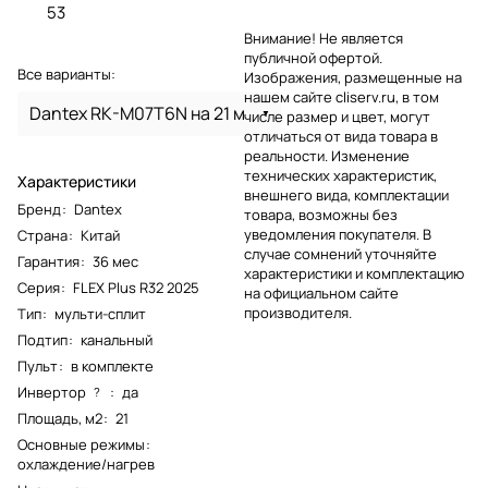
53
Внимание! Не является
публичной офертой.
Все варианты:
Изображения, размещенные на
нашем сайте cliserv.ru, в том
Dantex RK-M07T6N на 21 м
числе размер и цвет, могут
отличаться от вида товара в
реальности. Изменение
технических характеристик,
Характеристики
внешнего вида, комплектации
Бренд
:
Dantex
товара, возможны без
уведомления покупателя. В
Страна
:
Китай
случае сомнений уточняйте
Гарантия
:
36 мес
характеристики и комплектацию
Серия
:
FLEX Plus R32 2025
на официальном сайте
производителя.
Тип
:
мульти-сплит
Подтип
:
канальный
Пульт
:
в комплекте
Инвертор
:
да
?
Площадь, м2
:
21
Основные режимы
:
охлаждение/нагрев