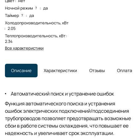
Цвет
:
нет
Ночной режим
:
да
?
Таймер
:
да
?
Холодопроизводительность, кВт
:
2.05
Теплопроизводительность, кВт
:
2.34
Все характеристики
Описание
Характеристики
Отзывы
Оплата
Автоматический поиск и устранение ошибок
Функция автоматического поиска и устранения
ошибок электрических подключений/подсоединения
трубопроводов позволяет предотвращать возможные
сбои в работе системы охлаждения, что повышает ее
надежность и увеличивает срок эксплуатации.