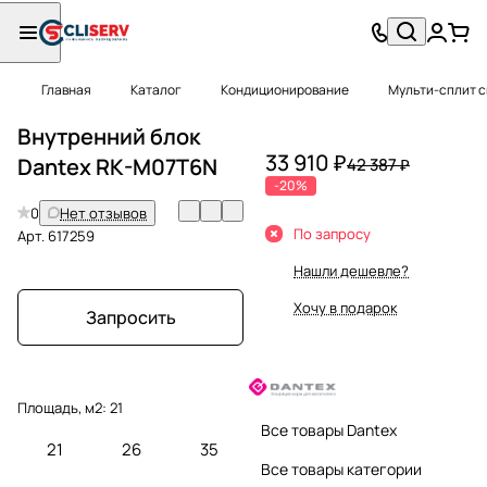
Главная
Каталог
Кондиционирование
Мульти-сплит 
Внутренний блок
33 910 ₽
Dantex RK-M07T6N
42 387 ₽
-20%
0
Нет отзывов
По запросу
Арт.
617259
Нашли дешевле?
Хочу в подарок
Запросить
Площадь, м2:
21
Все товары Dantex
21
26
35
Все товары категории