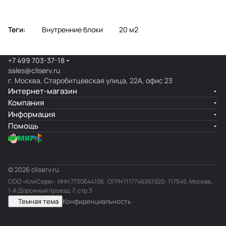
Теги:
Внутренние блоки
20 м2
+7 499 703-37-18
sales@cliserv.ru
г. Москва, Старобитцевская улица, 22А, офис 23
Интернет-магазин
Компания
Информация
Помощь
© 2026 cliserv.ru
ООО «КлиСерв» · ИНН
7730644106
· ОГРН 1117746361920 · 117545, Москва,
1-й Дорожный проезд, 7, стр.3
Темная тема
Конфиденциальность