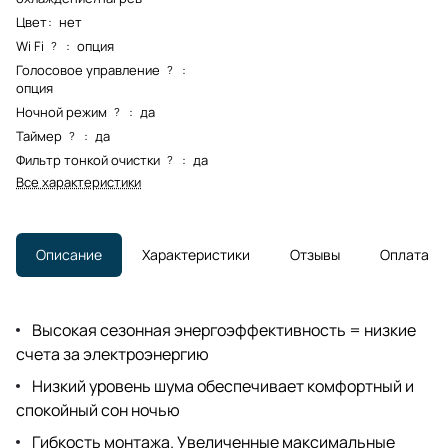
Цвет
:
нет
Wi Fi
:
опция
?
Голосовое управление
:
?
опция
Ночной режим
:
да
?
Таймер
:
да
?
Фильтр тонкой очистки
:
да
?
Все характеристики
Описание
Характеристики
Отзывы
Оплата
Высокая сезонная энергоэффективность = низкие
счета за электроэнергию
Низкий уровень шума обеспечивает комфортный и
спокойный сон ночью
Гибкость монтажа. Увеличенные максимальные