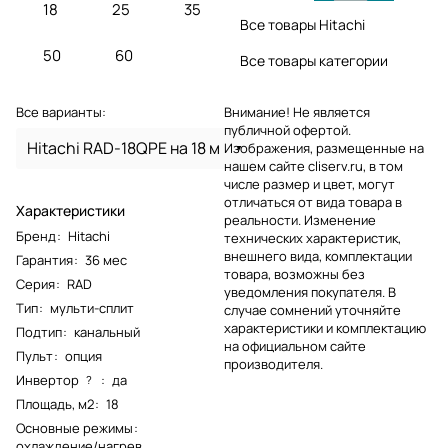
18
25
35
Все товары Hitachi
50
60
Все товары категории
Все варианты:
Внимание! Не является
публичной офертой.
Hitachi RAD-18QPE на 18 м
Изображения, размещенные на
нашем сайте cliserv.ru, в том
числе размер и цвет, могут
отличаться от вида товара в
Характеристики
реальности. Изменение
Бренд
:
Hitachi
технических характеристик,
внешнего вида, комплектации
Гарантия
:
36 мес
товара, возможны без
Серия
:
RAD
уведомления покупателя. В
Тип
:
мульти-сплит
случае сомнений уточняйте
характеристики и комплектацию
Подтип
:
канальный
на официальном сайте
Пульт
:
опция
производителя.
Инвертор
:
да
?
Площадь, м2
:
18
Основные режимы
:
охлаждение/нагрев