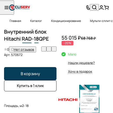
Главная
Каталог
Кондиционирование
Мульти-сплит 
Внутренний блок
55 015 ₽
Hitachi
RAD
-
18
QPE
68 768 ₽
-20%
0
Нет отзывов
Мало
Арт.
570672
Нашли дешевле?
Хочу в подарок
В корзину
Купить в 1 клик
Площадь, м2:
18