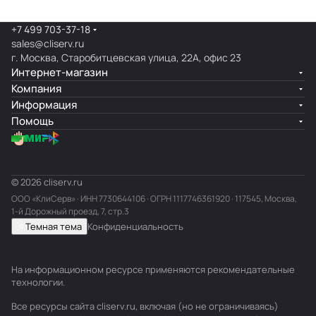
+7 499 703-37-18
sales@cliserv.ru
г. Москва, Старобитцевская улица, 22А, офис 23
Интернет-магазин
Компания
Информация
Помощь
© 2026 cliserv.ru
ООО «КлиСерв» · ИНН
7730644106
· ОГРН 1117746361920 · 117545, Москва,
1-й Дорожный проезд, 7, стр.3
Темная тема
Конфиденциальность
На информационном ресурсе применяются
рекомендательные
технологии
.
Все ресурсы сайта cliserv.ru, включая (но не ограничиваясь)