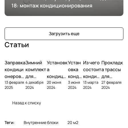
18: монтаж кондиционирования
Загрузить еще
Статьи
Заправка
Зимний
Установк
Устан
Из чего
Прокладк
кондици
комплект
а
овка
состоит
а трассы
онеров
для
кондици
конди
кондиц
для
13 февраля
4 декабря
20 июня
3 июня
13 марта
27 февраля
фреоном
кондици
онера на
ционе
ионер?
кондицио
2025
2024
2024
2024
2024
2024
онера
фасаде
ра
нера
Назад к списку
Теги:
Внутренние блоки
20 м2