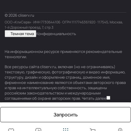
© 2026 cliserv.ru
ООО «КлиСерв» · ИНН
7730644106
· ОГРН 1117746361920 · 117545, Москва,
1-й Дорожный проезд, 7, стр.3
Темная тема
Конфиденциальность
На информационном ресурсе применяются
рекомендательные
технологии
.
Все ресурсы сайта cliserv.ru, включая (но не ограничиваясь)
текстовую, графическую, фотографическую и видео информацию,
структуру, дизайн и оформление страниц, доменное имя,
фирменное наименование являются объектами авторского права
и прав на интеллектуальную собственность, защищены
российским законодательством и международными
соглашениями об охране авторских прав.
Читать далее
Запросить