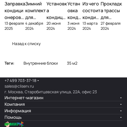
Заправка
Зимний
Установк
Устан
Из чего
Прокладк
кондици
комплект
а
овка
состоит
а трассы
онеров
для
кондици
конди
кондиц
для
13 февраля
4 декабря
20 июня
3 июня
13 марта
27 февраля
фреоном
кондици
онера на
ционе
ионер?
кондицио
2025
2024
2024
2024
2024
2024
онера
фасаде
ра
нера
Назад к списку
Теги:
Внутренние блоки
35 м2
+7 499 703-37-18
sales@cliserv.ru
г. Москва, Старобитцевская улица, 22А, офис 23
Интернет-магазин
Компания
Информация
Помощь