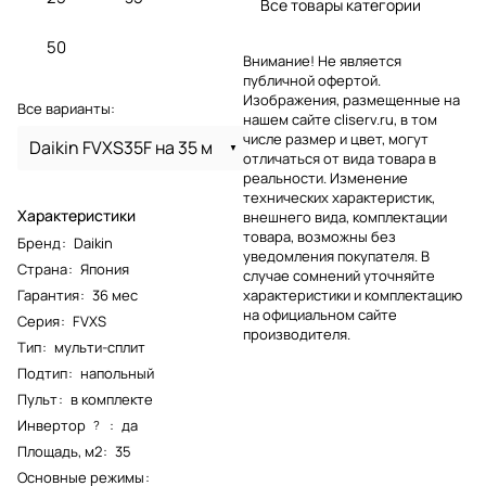
Все товары категории
50
Внимание! Не является
публичной офертой.
Изображения, размещенные на
Все варианты:
нашем сайте cliserv.ru, в том
числе размер и цвет, могут
Daikin FVXS35F на 35 м
отличаться от вида товара в
реальности. Изменение
технических характеристик,
Характеристики
внешнего вида, комплектации
товара, возможны без
Бренд
:
Daikin
уведомления покупателя. В
Страна
:
Япония
случае сомнений уточняйте
Гарантия
:
36 мес
характеристики и комплектацию
на официальном сайте
Серия
:
FVXS
производителя.
Тип
:
мульти-сплит
Подтип
:
напольный
Пульт
:
в комплекте
Инвертор
:
да
?
Площадь, м2
:
35
Основные режимы
: