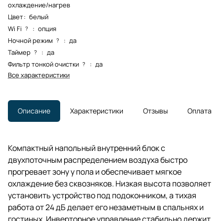
охлаждение/нагрев
Цвет
:
белый
Wi Fi
:
опция
?
Ночной режим
:
да
?
Таймер
:
да
?
Фильтр тонкой очистки
:
да
?
Все характеристики
Описание
Характеристики
Отзывы
Оплата
Компактный напольный внутренний блок с
двухпоточным распределением воздуха быстро
прогревает зону у пола и обеспечивает мягкое
охлаждение без сквозняков. Низкая высота позволяет
установить устройство под подоконником, а тихая
работа от 24 дБ делает его незаметным в спальнях и
гостиных. Инверторное управление стабильно держит