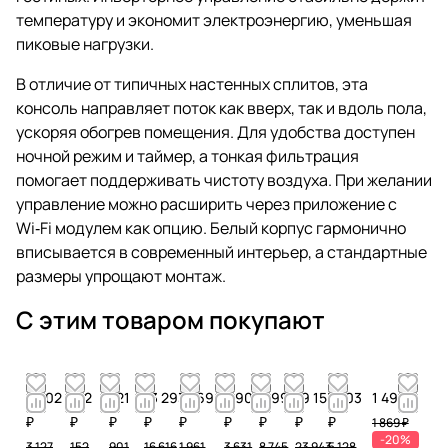
температуру и экономит электроэнергию, уменьшая
пиковые нагрузки.
В отличие от типичных настенных сплитов, эта
консоль направляет поток как вверх, так и вдоль пола,
ускоряя обогрев помещения. Для удобства доступен
ночной режим и таймер, а тонкая фильтрация
помогает поддерживать чистоту воздуха. При желании
управление можно расширить через приложение с
Wi‑Fi модулем как опцию. Белый корпус гармонично
вписывается в современный интерьер, а стандартные
размеры упрощают монтаж.
С этим товаром покупают
2 502
122
721
13 293
1 569
2 905
6 996
19 155
4 103
1 496 ₽
₽
₽
₽
₽
₽
₽
₽
₽
₽
1 869 ₽
-20%
3 127
152
901
16 616
1 961
3 631
8 745
23 943
5 128