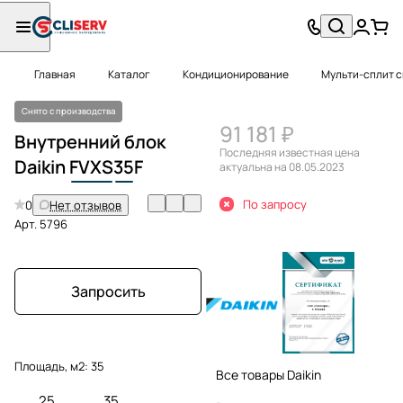
Главная
Каталог
Кондиционирование
Мульти-сплит 
Снято с производства
91 181 ₽
Внутренний блок
Последняя известная цена
Daikin
FVXS
35
F
актуальна на 08.05.2023
По запросу
0
Нет отзывов
Арт.
5796
Запросить
Площадь, м2:
35
Все товары Daikin
25
35