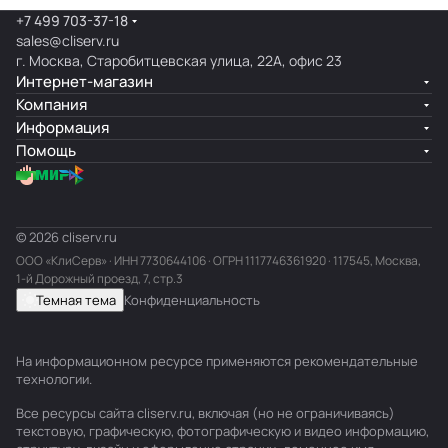
+7 499 703-37-18
sales@cliserv.ru
г. Москва, Старобитцевская улица, 22А, офис 23
Интернет-магазин
Компания
Информация
Помощь
© 2026 cliserv.ru
ООО «КлиСерв» · ИНН
7730644106
· ОГРН 1117746361920 · 117545, Москва,
1-й Дорожный проезд, 7, стр.3
Темная тема
Конфиденциальность
На информационном ресурсе применяются
рекомендательные
технологии
.
Все ресурсы сайта cliserv.ru, включая (но не ограничиваясь)
текстовую, графическую, фотографическую и видео информацию,