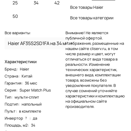
25
34
42
Все товары Haier
50
Все товары категории
Все варианты:
Внимание! Не является
публичной офертой.
Haier AF35S2SD1FA на 34 м
Изображения, размещенные на
нашем сайте cliserv.ru, в том
числе размер и цвет, могут
отличаться от вида товара в
Характеристики
реальности. Изменение
Бренд
:
Haier
технических характеристик,
внешнего вида, комплектации
Страна
:
Китай
товара, возможны без
Гарантия
:
36 мес
уведомления покупателя. В
Серия
:
Super Match Plus
случае сомнений уточняйте
характеристики и комплектацию
Тип
:
мульти-сплит
на официальном сайте
Подтип
:
напольный
производителя.
Пульт
:
в комплекте
Инвертор
:
да
?
Площадь, м2
:
34