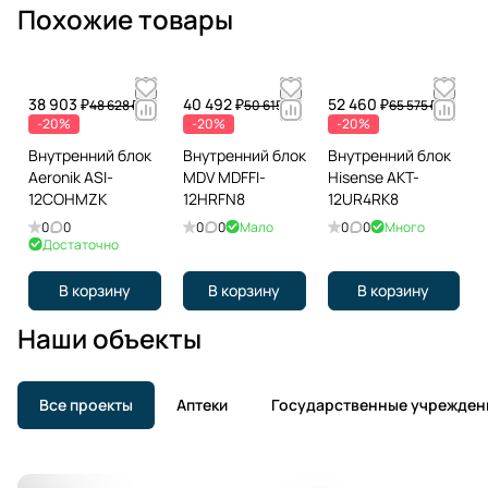
Похожие товары
38 903 ₽
40 492 ₽
52 460 ₽
48 628 ₽
50 615 ₽
65 575 ₽
-20%
-20%
-20%
Внутренний блок
Внутренний блок
Внутренний блок
Aeronik ASI-
MDV MDFFI-
Hisense AKT-
12COHMZK
12HRFN8
12UR4RK8
0
0
0
0
Мало
0
0
Много
Достаточно
В корзину
В корзину
В корзину
Наши объекты
Все проекты
Аптеки
Государственные учрежден