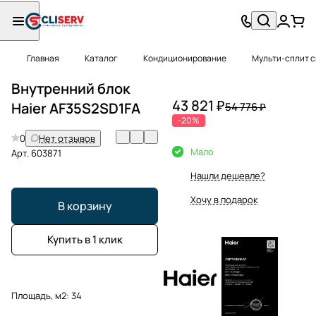
Главная
Каталог
Кондиционирование
Мульти-сплит 
Внутренний блок
43 821 ₽
Haier AF35S2SD1FA
54 776 ₽
-20%
0
Нет отзывов
Мало
Арт.
603871
Нашли дешевле?
Хочу в подарок
В корзину
Купить в 1 клик
Площадь, м2:
34