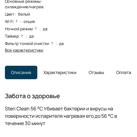
Основные режимы
:
охлаждение/нагрев
Цвет
:
белый
Wi Fi
:
опция
?
Ночной режим
:
да
?
Таймер
:
да
?
Фильтр тонкой очистки
:
да
?
Все характеристики
Описание
Характеристики
Отзывы
Оплата
Забота о здоровье
Steri Clean 56 °C Убивает бактерии и вирусы на
поверхности испарителя нагревая его до 56 °С в
течение 30 минут