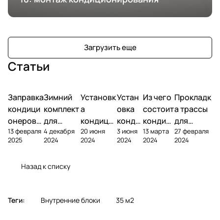
Загрузить еще
Статьи
Заправка
Зимний
Установк
Устан
Из чего
Прокладк
кондици
комплект
а
овка
состоит
а трассы
онеров
для
кондици
конди
кондиц
для
13 февраля
4 декабря
20 июня
3 июня
13 марта
27 февраля
фреоном
кондици
онера на
ционе
ионер?
кондицио
2025
2024
2024
2024
2024
2024
онера
фасаде
ра
нера
Назад к списку
Теги:
Внутренние блоки
35 м2