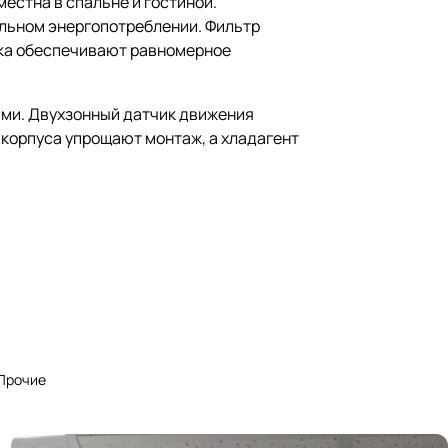
естна в спальне и гостиной.
льном энергопотреблении. Фильтр
ока обеспечивают равномерное
ами. Двухзонный датчик движения
 корпуса упрощают монтаж, а хладагент
Прочие