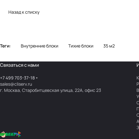
Назад к списку
Теги:
Внутренние блоки
Тихие блоки
35 м2
Связаться с нами
+7 499 703-37-18
К
sales@cliserv.ru
Р
г. Москва, Старобитцевская улица, 22А, офис 23
В
А
З