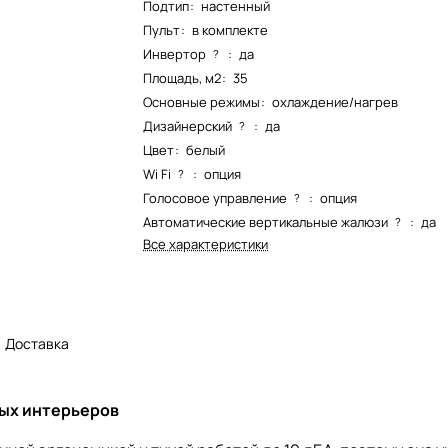
Подтип
:
настенный
Пульт
:
в комплекте
Инвертор
:
да
?
Площадь, м2
:
35
Основные режимы
:
охлаждение/нагрев
Дизайнерский
:
да
?
Цвет
:
белый
Wi Fi
:
опция
?
Голосовое управление
:
опция
?
Автоматические вертикальные жалюзи
:
да
?
Все характеристики
Доставка
ых интерьеров