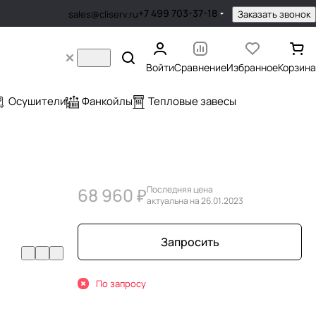
+7 499 703-37-18
Заказать звонок
sales@cliserv.ru
Войти
Сравнение
Избранное
Корзина
Осушители
Фанкойлы
Тепловые завесы
68 960 ₽
Последняя цена
актуальна на 26.01.2023
Запросить
По запросу