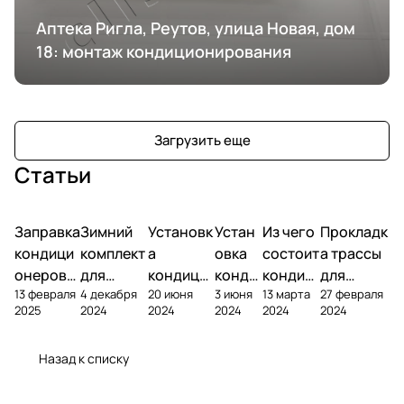
Аптека Ригла, Реутов, улица Новая, дом
18: монтаж кондиционирования
Загрузить еще
Статьи
Заправка
Зимний
Установк
Устан
Из чего
Прокладк
кондици
комплект
а
овка
состоит
а трассы
онеров
для
кондици
конди
кондиц
для
13 февраля
4 декабря
20 июня
3 июня
13 марта
27 февраля
фреоном
кондици
онера на
ционе
ионер?
кондицио
2025
2024
2024
2024
2024
2024
онера
фасаде
ра
нера
Назад к списку