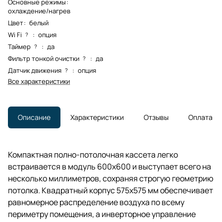
Основные режимы
:
охлаждение/нагрев
Цвет
:
белый
Wi Fi
:
опция
?
Таймер
:
да
?
Фильтр тонкой очистки
:
да
?
Датчик движения
:
опция
?
Все характеристики
Описание
Характеристики
Отзывы
Оплата
Компактная полно-потолочная кассета легко
встраивается в модуль 600x600 и выступает всего на
несколько миллиметров, сохраняя строгую геометрию
потолка. Квадратный корпус 575x575 мм обеспечивает
равномерное распределение воздуха по всему
периметру помещения, а инверторное управление