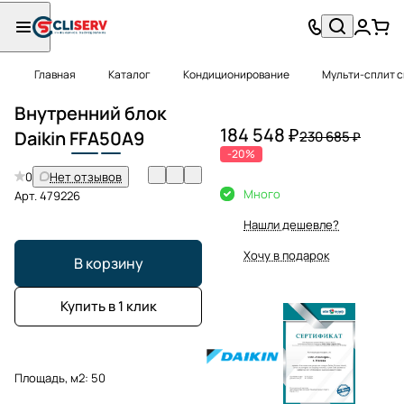
Главная
Каталог
Кондиционирование
Мульти-сплит 
Внутренний блок
184 548 ₽
Daikin
FFA
50
A9
230 685 ₽
-20%
0
Нет отзывов
Много
Арт.
479226
Нашли дешевле?
Хочу в подарок
В корзину
Купить в 1 клик
Площадь, м2:
50