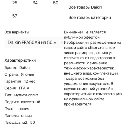
25
34
50
Все товары Daikin
57
Все товары категории
Все варианты:
Внимание! Не является
публичной офертой.
Daikin FFA50A9 на 50 м
Изображения, размещенные на
нашем сайте cliserv.ru, в том
числе размер и цвет, могут
отличаться от вида товара в
Характеристики
реальности. Изменение
Бренд
:
Daikin
технических характеристик,
внешнего вида, комплектации
Страна
:
Япония
товара, возможны без
Гарантия
:
12 мес
уведомления покупателя. В
Серия
:
FFA-A
случае сомнений уточняйте
характеристики и комплектацию
Тип
:
мульти-сплит
на официальном сайте
Подтип
:
кассетный
производителя.
Пульт
:
опция
Панель
:
опция
Площадь, м2
:
50