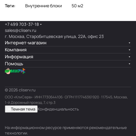
Теги:
Внутренние блоки
50 м2
+7 499 703-37-18
sales@cliserv.ru
г. Москва, Старобитцевская улица, 22А, офис 23
Интернет-магазин
Компания
Информация
Помощь
© 2026 cliserv.ru
ООО «КлиСерв» · ИНН
7730644106
· ОГРН 1117746361920 · 117545, Москва,
1-й Дорожный проезд, 7, стр.3
Темная тема
Конфиденциальность
На информационном ресурсе применяются
рекомендательные
технологии
.